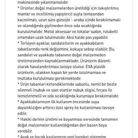
makinesinde yıkanmamalıdır.
* Ürünler, doğal malzemelerden üretildiği için (sıkıştırılmış
mantar ve inceltilmiş yapıştırıcı) suyla temasından
kaçınılmalı, uzun süre güneşte - araba içinde bırakılmamalı
ve ıslandığında giyilmeden önce oda sıcaklığında
kurutulmalıdır. Metal aksesuar ve tokalar sudan, rutubetli
ortamdan uzak tutulmalıdır. Aksi halde pas yapabilir.
* Terleyen ayaklar, sandaletlerin ve ayakkabıların
tabanlarında renk değişimine, kokuya sebep olabilir. Bu,
sandalet ve ayakkabı tabanının doğal malzemeden
üretilmesinden kaynaklanmaktadır. Ürünlerin düzenli
olarak havalandırılması tavsiye olunur. EVA plastik
ürünlerin, ıslakken kapalı bir yerde tutulmaması ve
mutlaka kurutulması gerekmektedir.
* Ürün tabanları kirlendiklerinde sabunlu, nemli bir bezle
silinmeli (nubuk ve süet olanlar nubuk silgisi, fırçası ile
temizlenmeli) ve oda sıcaklığında kurumaya bırakılmalıdır.
* Ayakkabılarınızın ilk kullanım öncesinde suya
dayanıklılığını arttırıcı özel sprey ile kullanılması tavsiye
edilir.
* Hakiki derinin üretimi ve boyanması evresinde tamamen
doğal malzemeler kullanıldığından deri bazen boya
verebilir.
* Ayak ve bacak kaslarınızın yeni hareket sistemine