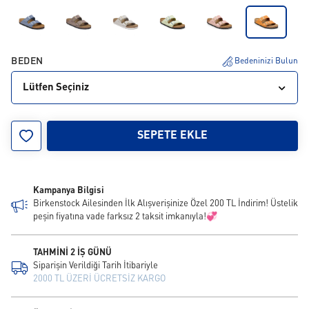
BEDEN
Bedeninizi Bulun
Lütfen Seçiniz
36
37
38
39
40
41
42
43
SEPETE EKLE
Kampanya Bilgisi
Birkenstock Ailesinden İlk Alışverişinize Özel 200 TL İndirim! Üstelik
peşin fiyatına vade farksız 2 taksit imkanıyla!💞
TAHMİNİ 2 İŞ GÜNÜ
Siparişin Verildiği Tarih İtibariyle
2000 TL ÜZERİ ÜCRETSİZ KARGO