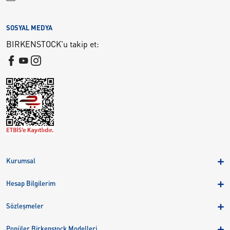
SOSYAL MEDYA
BIRKENSTOCK'u takip et:
Kurumsal
Hakkımızda
Hesap Bilgilerim
Kampanyalar
Üye Girişi
Birkenstock Group
Sözleşmeler
Sepetim
Mağazalar
KVKK
Sipariş Takibi
Popüler Birkenstock Modelleri