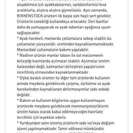
alışabilmesi için ayakkabılarınızı, sandaletlerinizi kısa
aralıklarla, alıştıra alıştıra giymelisiniz. Aynı zamanda,
BIRKENSTOCK ürünleri ilk başta size hayli sert gelebilir.
Ürünlerin esnekliği kullandıkça artacaktır. Deri bantlar
daha da yumuşayacak ve ayak tabanları ayağınıza uyum
sağlayacaktır.
* Ayak hareketi, mantarda çatlamalara sebep olabilir, bu
çatlamalar yüzeyseldir; üretimden kaynaklanmamaktadır.
Mantardaki çatlamaların bakımı yapılabilir.
* Nadiren ürünün mantar tabanı ile üst malzemenin
birleştiği kısımlarda açılmalar olabilir. Açılmalar üretim
hatasından değil, katmanları birleştiren yapıştırıcının
inceltilmiş olmasından kaynaklanmaktadır.
* Dijital baskılı ürünler ile diğer tüm ürünlerde kullanım
anında meydana gelebilecek çarpma, sürtünme ve ayak
hareketinden kaynaklanan deformasyonlar iade sebebi
değildir.
* Bakım ve kullanım bilgilerine uygun kullanılmayan
ürünlerde meydana gelebilecek memnuniyetsizliklerin
üretim hatası olarak kabul edilmeyeceğini hatırlatır,
tercihiniz için teşekkür ederiz.
* Yurtdışından satın alınmış ürünlerin iade ve/veya değişim
işlemi yapılmamaktadır. Tamir edilmesi mümkündür.