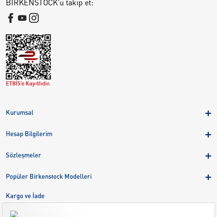
BIRKENSTOCK'u takip et:
Kurumsal
Hakkımızda
Hesap Bilgilerim
Kampanyalar
Üye Girişi
Birkenstock Group
Sözleşmeler
Sepetim
Mağazalar
KVKK
Sipariş Takibi
Popüler Birkenstock Modelleri
Kariyer
Çerezler
Adreslerim
Arizona
Kargo ve İade
Kargo ve İade
Eva
Çerez Tercihlerini Yönetin
Bize Ulaşın