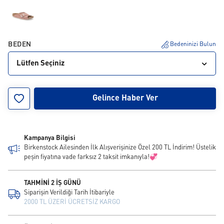
BEDEN
Bedeninizi Bulun
Lütfen Seçiniz
35
36
37
38
39
40
41
42
43
Gelince Haber Ver
Kampanya Bilgisi
Birkenstock Ailesinden İlk Alışverişinize Özel 200 TL İndirim! Üstelik
peşin fiyatına vade farksız 2 taksit imkanıyla!💞
TAHMİNİ 2 İŞ GÜNÜ
Siparişin Verildiği Tarih İtibariyle
2000 TL ÜZERİ ÜCRETSİZ KARGO