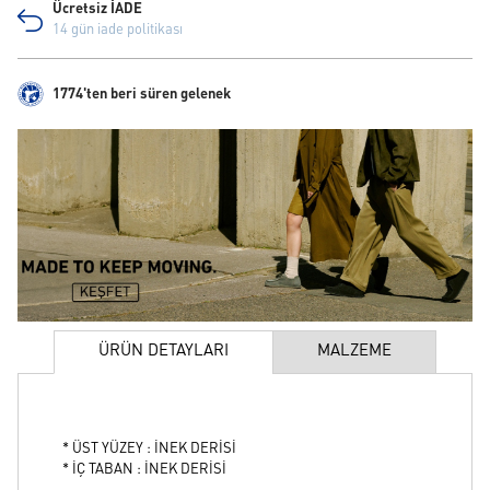
Ücretsiz İADE
14 gün iade politikası
1774'ten beri süren gelenek
ÜRÜN DETAYLARI
MALZEME
* ÜST YÜZEY : İNEK DERİSİ
* İÇ TABAN : İNEK DERİSİ