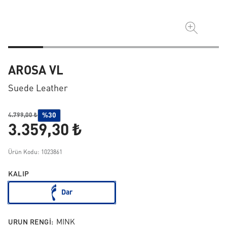
AROSA VL
Suede Leather
%30
4.799,00 ₺
3.359,30 ₺
Ürün Kodu: 1023861
KALIP
Dar
URUN RENGI:
MINK