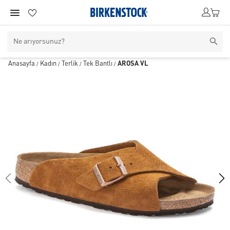
Anasayfa
Kadın
Terlik
Tek Bantlı
AROSA VL
/
/
/
/