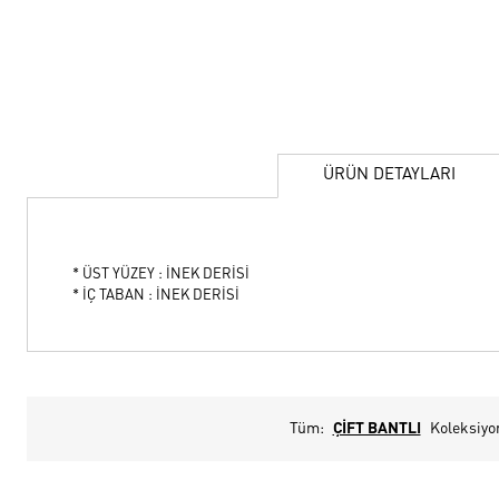
ÜRÜN DETAYLARI
* ÜST YÜZEY : İNEK DERİSİ
* İÇ TABAN : İNEK DERİSİ
Tüm:
ÇİFT BANTLI
Koleksiyo