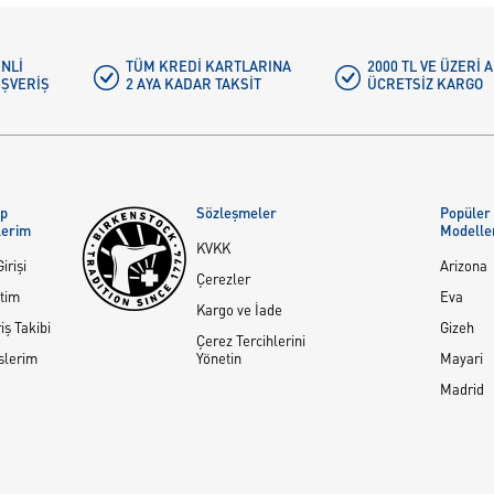
NLI
TÜM KREDI KARTLARINA
2000 TL VE ÜZERİ
IŞVERIŞ
2 AYA KADAR TAKSIT
ÜCRETSIZ KARGO
ap
Sözleşmeler
Popüler
lerim
Modelle
KVKK
irişi
Arizona
Çerezler
tim
Eva
Kargo ve İade
iş Takibi
Gizeh
Çerez Tercihlerini
slerim
Yönetin
Mayari
Madrid