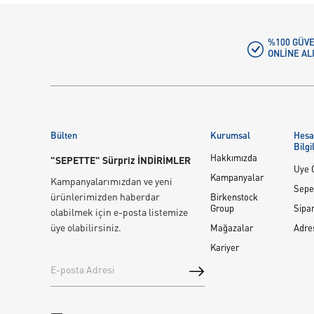
%100 GÜVE
ONLINE AL
Bülten
Kurumsal
Hes
Bilgi
Hakkımızda
"SEPETTE" Sürpriz İNDİRİMLER
Üye G
Kampanyalar
Kampanyalarımızdan ve yeni
Sepe
ürünlerimizden haberdar
Birkenstock
Group
Sipar
olabilmek için e-posta listemize
üye olabilirsiniz.
Mağazalar
Adre
Kariyer