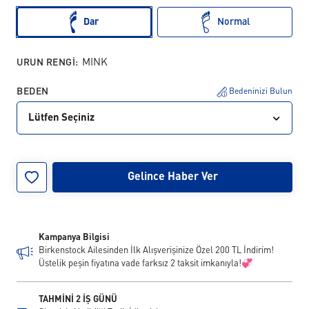
Dar
Normal
URUN RENGI:
MINK
BEDEN
Bedeninizi Bulun
Lütfen Seçiniz
35
36
37
38
39
40
41
Gelince Haber Ver
Kampanya Bilgisi
Birkenstock Ailesinden İlk Alışverişinize Özel 200 TL İndirim!
Üstelik peşin fiyatına vade farksız 2 taksit imkanıyla!💞
TAHMİNİ 2 İŞ GÜNÜ