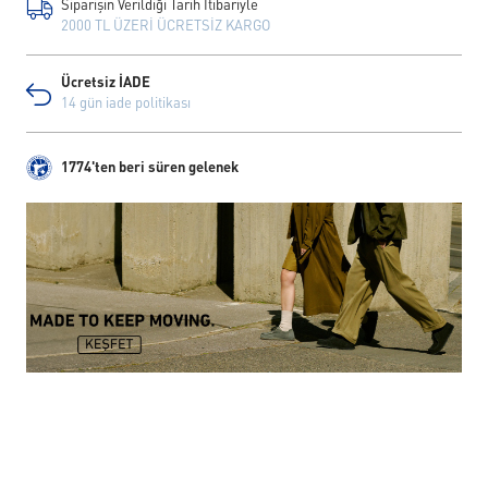
Siparişin Verildiği Tarih İtibariyle
2000 TL ÜZERİ ÜCRETSİZ KARGO
Ücretsiz İADE
14 gün iade politikası
1774'ten beri süren gelenek