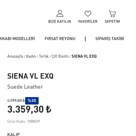
BIZE KATILIN
FAVORILER
SEPETIM
KKABI MODELLERİ
FIRSAT REYONU
SİPARİŞ TAKİBİ
Anasayfa
Kadın
Terlik
Çift Bantlı
SIENA VL EXQ
/
/
/
/
SIENA VL EXQ
Suede Leather
%30
4.799,00 ₺
3.359,30 ₺
Ürün Kodu: 1008529
KALIP