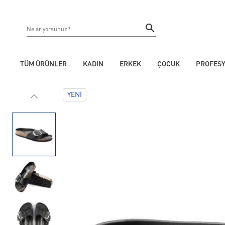
TÜM ÜRÜNLER
KADIN
ERKEK
ÇOCUK
PROFES
YENI