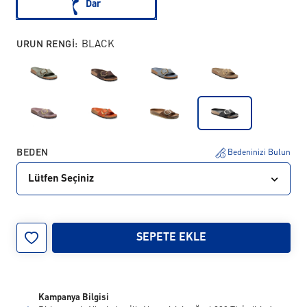
Dar
URUN RENGI:
BLACK
BEDEN
Bedeninizi Bulun
Lütfen Seçiniz
35
36
37
38
39
40
41
42
SEPETE EKLE
Kampanya Bilgisi