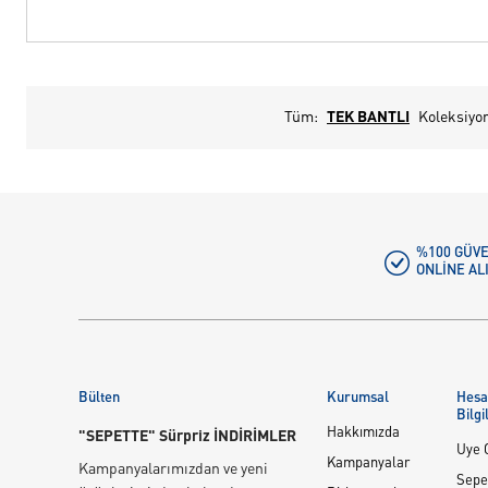
Tüm:
TEK BANTLI
Koleksiyo
%100 GÜVE
ONLINE AL
Bülten
Kurumsal
Hes
Bilgi
Hakkımızda
"SEPETTE" Sürpriz İNDİRİMLER
Üye G
Kampanyalar
Kampanyalarımızdan ve yeni
Sepe