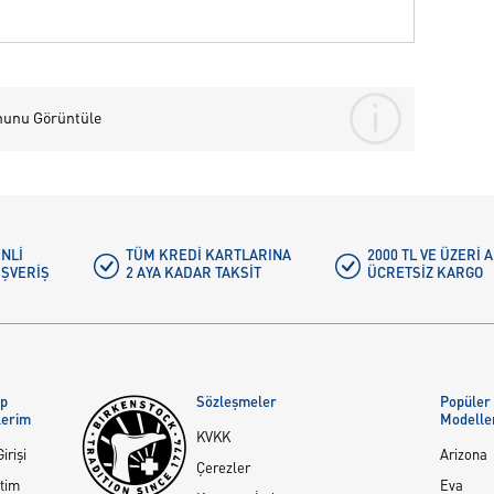
nunu Görüntüle
NLI
TÜM KREDI KARTLARINA
2000 TL VE ÜZERİ
IŞVERIŞ
2 AYA KADAR TAKSIT
ÜCRETSIZ KARGO
ap
Sözleşmeler
Popüler
lerim
Modelle
KVKK
irişi
Arizona
Çerezler
tim
Eva