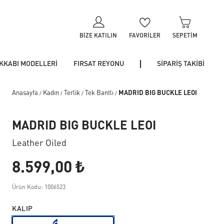
BIZE KATILIN
FAVORILER
SEPETIM
KKABI MODELLERİ
FIRSAT REYONU
SİPARİŞ TAKİBİ
Anasayfa
Kadın
Terlik
Tek Bantlı
MADRID BIG BUCKLE LEOI
/
/
/
/
MADRID BIG BUCKLE LEOI
Leather Oiled
8.599,00 ₺
Ürün Kodu: 1006523
KALIP