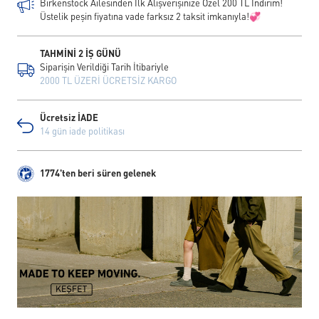
Birkenstock Ailesinden İlk Alışverişinize Özel 200 TL İndirim!
Üstelik peşin fiyatına vade farksız 2 taksit imkanıyla!💞
TAHMİNİ 2 İŞ GÜNÜ
Siparişin Verildiği Tarih İtibariyle
2000 TL ÜZERİ ÜCRETSİZ KARGO
Ücretsiz İADE
14 gün iade politikası
1774'ten beri süren gelenek