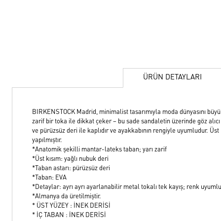
ÜRÜN DETAYLARI
BIRKENSTOCK Madrid, minimalist tasarımıyla moda dünyasını büyüley
zarif bir toka ile dikkat çeker – bu sade sandaletin üzerinde göz alıcı 
ve pürüzsüz deri ile kaplıdır ve ayakkabının rengiyle uyumludur. Üst 
yapılmıştır.
*Anatomik şekilli mantar-lateks taban; yarı zarif
*Üst kısım: yağlı nubuk deri
*Taban astarı: pürüzsüz deri
*Taban: EVA
*Detaylar: ayrı ayrı ayarlanabilir metal tokalı tek kayış; renk uyuml
*Almanya da üretilmiştir.
* ÜST YÜZEY : İNEK DERİSİ
* İÇ TABAN : İNEK DERİSİ