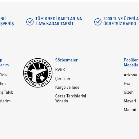
NLI
TÜM KREDI KARTLARINA
2000 TL VE ÜZERİ
IŞVERIŞ
2 AYA KADAR TAKSIT
ÜCRETSIZ KARGO
ap
Sözleşmeler
Popüler
lerim
Modelle
KVKK
irişi
Arizona
Çerezler
tim
Eva
Kargo ve İade
iş Takibi
Gizeh
Çerez Tercihlerini
slerim
Yönetin
Mayari
Madrid