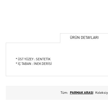
ÜRÜN DETAYLARI
* ÜST YÜZEY : SENTETİK
* İÇ TABAN : İNEK DERİSİ
Tüm:
PARMAK ARASI
Koleksi