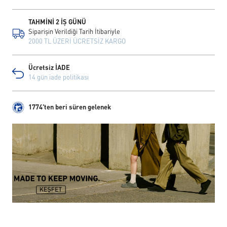
TAHMİNİ 2 İŞ GÜNÜ
Siparişin Verildiği Tarih İtibariyle
2000 TL ÜZERİ ÜCRETSİZ KARGO
Ücretsiz İADE
14 gün iade politikası
1774'ten beri süren gelenek