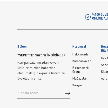
%100 GÜVE
ONLINE AL
Bülten
Kurumsal
Hes
Bilgi
Hakkımızda
"SEPETTE" Sürpriz İNDİRİMLER
Üye G
Kampanyalar
Kampanyalarımızdan ve yeni
Sepe
ürünlerimizden haberdar
Birkenstock
Group
Sipar
olabilmek için e-posta listemize
üye olabilirsiniz.
Mağazalar
Adre
Kariyer