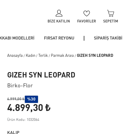
BIZE KATILIN
FAVORILER
SEPETIM
KKABI MODELLERİ
FIRSAT REYONU
SİPARİŞ TAKİBİ
Anasayfa
Kadın
Terlik
Parmak Arası
GIZEH SYN LEOPARD
/
/
/
/
GIZEH SYN LEOPARD
Birko-Flor
%30
6.999,00 ₺
4.899,30 ₺
Ürün Kodu: 1032064
KALIP