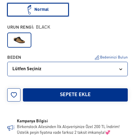
Normal
URUN RENGI:
BLACK
BEDEN
Bedeninizi Bulun
Lütfen Seçiniz
35
36
37
38
39
40
41
42
SEPETE EKLE
Kampanya Bilgisi
Birkenstock Ailesinden İlk Alışverişinize Özel 200 TL İndirim!
Üstelik peşin fiyatına vade farksız 2 taksit imkanıyla!💞