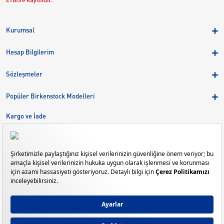
Kurumsal
Hakkımızda
Hesap Bilgilerim
Kampanyalar
Üye Girişi
Birkenstock Group
Sözleşmeler
Sepetim
Mağazalar
KVKK
Sipariş Takibi
Popüler Birkenstock Modelleri
Kariyer
Çerezler
Adreslerim
Arizona
Kargo ve İade
Kargo ve İade
Eva
Çerez Tercihlerini Yönetin
Bize Ulaşın
Gizeh
Mayari
Madrid