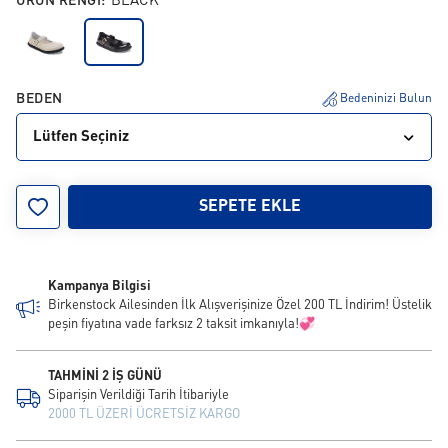
URUN RENGI:
BLACK
BEDEN
Bedeninizi Bulun
Lütfen Seçiniz
35
36
37
38
39
40
41
SEPETE EKLE
Kampanya Bilgisi
Birkenstock Ailesinden İlk Alışverişinize Özel 200 TL İndirim! Üstelik
peşin fiyatına vade farksız 2 taksit imkanıyla!💞
TAHMİNİ 2 İŞ GÜNÜ
Siparişin Verildiği Tarih İtibariyle
2000 TL ÜZERİ ÜCRETSİZ KARGO