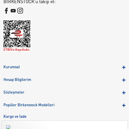
BIRKENSTOCK'u takip et:
Kurumsal
Hakkımızda
Hesap Bilgilerim
Kampanyalar
Üye Girişi
Birkenstock Group
Sözleşmeler
Sepetim
Mağazalar
KVKK
Sipariş Takibi
Popüler Birkenstock Modelleri
Kariyer
Çerezler
Adreslerim
Arizona
Kargo ve İade
Kargo ve İade
Eva
Çerez Tercihlerini Yönetin
Bize Ulaşın