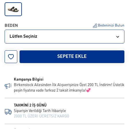
BEDEN
Bedeninizi Bulun
Lütfen Seçiniz
35
36
37
38
39
40
41
42
SEPETE EKLE
Kampanya Bilgisi
Birkenstock Ailesinden İlk Alışverişinize Özel 200 TL İndirim! Üstelik
peşin fiyatına vade farksız 2 taksit imkanıyla!💞
TAHMİNİ 2 İŞ GÜNÜ
Siparişin Verildiği Tarih İtibariyle
2000 TL ÜZERİ ÜCRETSİZ KARGO