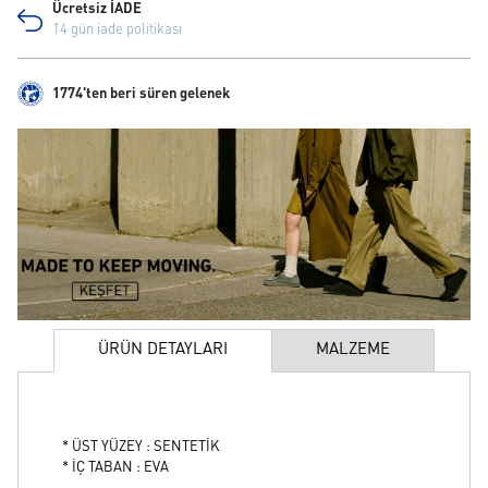
Ücretsiz İADE
14 gün iade politikası
1774'ten beri süren gelenek
ÜRÜN DETAYLARI
MALZEME
* ÜST YÜZEY : SENTETİK
* İÇ TABAN : EVA