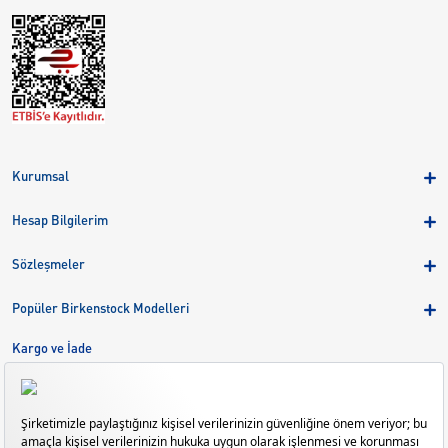
Kurumsal
Hakkımızda
Hesap Bilgilerim
Kampanyalar
Üye Girişi
Birkenstock Group
Sözleşmeler
Sepetim
Mağazalar
KVKK
Sipariş Takibi
Popüler Birkenstock Modelleri
Kariyer
Çerezler
Adreslerim
Arizona
Kargo ve İade
Kargo ve İade
Eva
Çerez Tercihlerini Yönetin
Bize Ulaşın
Gizeh
Mayari