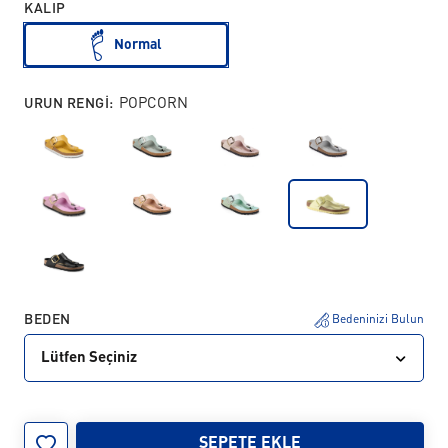
KALIP
Normal
URUN RENGI:
POPCORN
BEDEN
Bedeninizi Bulun
Lütfen Seçiniz
37
38
39
40
41
42
SEPETE EKLE