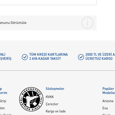
yonunu Görüntüle
NLI
TÜM KREDI KARTLARINA
2000 TL VE ÜZERİ
IŞVERIŞ
2 AYA KADAR TAKSIT
ÜCRETSIZ KARGO
ap
Sözleşmeler
Popüler
lerim
Modelle
KVKK
irişi
Arizona
Çerezler
tim
Eva
Kargo ve İade