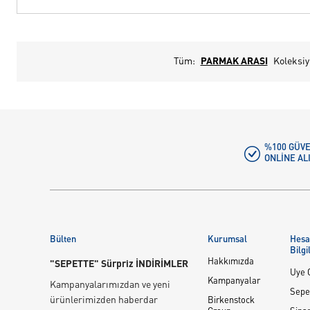
Tüm:
PARMAK ARASI
Koleksi
%100 GÜVE
ONLINE AL
Bülten
Kurumsal
Hes
Bilgi
Hakkımızda
"SEPETTE" Sürpriz İNDİRİMLER
Üye G
Kampanyalar
Kampanyalarımızdan ve yeni
Sepe
ürünlerimizden haberdar
Birkenstock