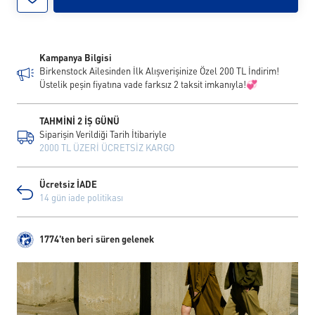
Kampanya Bilgisi
Birkenstock Ailesinden İlk Alışverişinize Özel 200 TL İndirim!
Üstelik peşin fiyatına vade farksız 2 taksit imkanıyla!💞
TAHMİNİ 2 İŞ GÜNÜ
Siparişin Verildiği Tarih İtibariyle
2000 TL ÜZERİ ÜCRETSİZ KARGO
Ücretsiz İADE
14 gün iade politikası
1774'ten beri süren gelenek