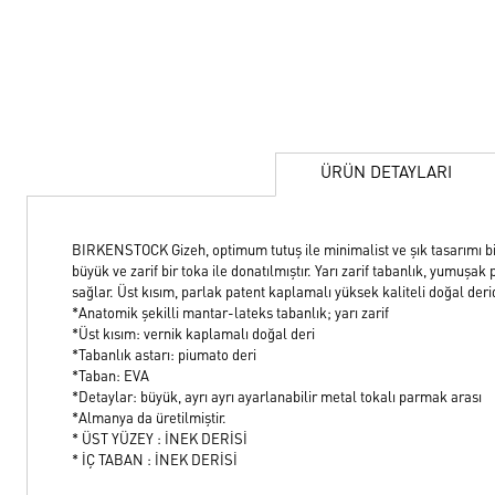
ÜRÜN DETAYLARI
BIRKENSTOCK Gizeh, optimum tutuş ile minimalist ve şık tasarımı bir 
büyük ve zarif bir toka ile donatılmıştır. Yarı zarif tabanlık, yumuşa
sağlar. Üst kısım, parlak patent kaplamalı yüksek kaliteli doğal derid
*Anatomik şekilli mantar-lateks tabanlık; yarı zarif
*Üst kısım: vernik kaplamalı doğal deri
*Tabanlık astarı: piumato deri
*Taban: EVA
*Detaylar: büyük, ayrı ayrı ayarlanabilir metal tokalı parmak arası
*Almanya da üretilmiştir.
* ÜST YÜZEY : İNEK DERİSİ
* İÇ TABAN : İNEK DERİSİ