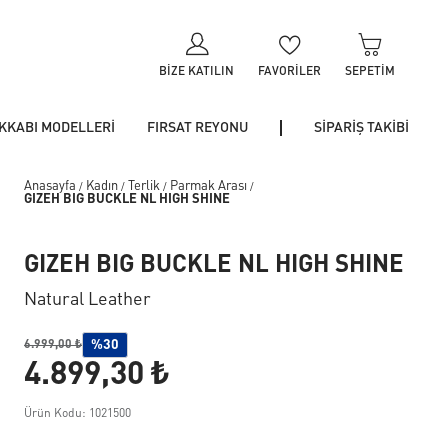
BIZE KATILIN
FAVORILER
SEPETIM
KKABI MODELLERİ
FIRSAT REYONU
SİPARİŞ TAKİBİ
Anasayfa
Kadın
Terlik
Parmak Arası
/
/
/
/
GIZEH BIG BUCKLE NL HIGH SHINE
GIZEH BIG BUCKLE NL HIGH SHINE
Natural Leather
%30
6.999,00 ₺
4.899,30 ₺
Ürün Kodu: 1021500