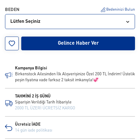
BEDEN
Bedeninizi Bulun
Lütfen Seçiniz
35
37
Gelince Haber Ver
Kampanya Bilgisi
Birkenstock Ailesinden İlk Alışverişinize Özel 200 TL İndirim! Üstelik
peşin fiyatına vade farksız 2 taksit imkanıyla!💞
TAHMİNİ 2 İŞ GÜNÜ
Siparişin Verildiği Tarih İtibariyle
2000 TL ÜZERİ ÜCRETSİZ KARGO
Ücretsiz İADE
14 gün iade politikası