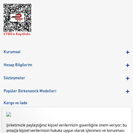
Kurumsal
Hakkımızda
Hesap Bilgilerim
Kampanyalar
Üye Girişi
Birkenstock Group
Sözleşmeler
Sepetim
Mağazalar
KVKK
Sipariş Takibi
Popüler Birkenstock Modelleri
Kariyer
Çerezler
Adreslerim
Arizona
Kargo ve İade
Kargo ve İade
Eva
Çerez Tercihlerini Yönetin
Bize Ulaşın
Gizeh
Mayari