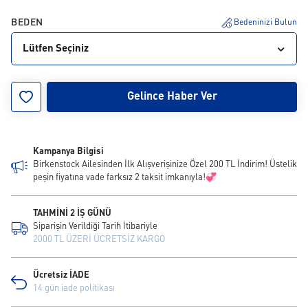
BEDEN
Bedeninizi Bulun
Lütfen Seçiniz
35
36
37
38
39
40
41
42
43
Gelince Haber Ver
44
45
46
Kampanya Bilgisi
Birkenstock Ailesinden İlk Alışverişinize Özel 200 TL İndirim! Üstelik
peşin fiyatına vade farksız 2 taksit imkanıyla!💞
TAHMİNİ 2 İŞ GÜNÜ
Siparişin Verildiği Tarih İtibariyle
2000 TL ÜZERİ ÜCRETSİZ KARGO
Ücretsiz İADE
14 gün iade politikası