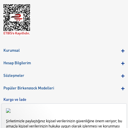
Kurumsal
Hakkımızda
Hesap Bilgilerim
Kampanyalar
Üye Girişi
Birkenstock Group
Sözleşmeler
Sepetim
Mağazalar
KVKK
Sipariş Takibi
Popüler Birkenstock Modelleri
Kariyer
Çerezler
Adreslerim
Arizona
Kargo ve İade
Kargo ve İade
Eva
Çerez Tercihlerini Yönetin
Bize Ulaşın
Gizeh
Mayari