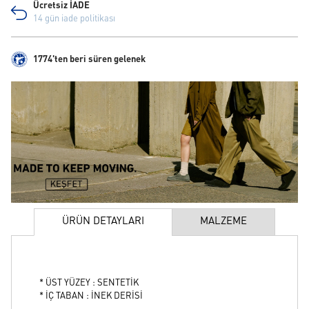
Ücretsiz İADE
14 gün iade politikası
1774'ten beri süren gelenek
ÜRÜN DETAYLARI
MALZEME
* ÜST YÜZEY : SENTETİK
* İÇ TABAN : İNEK DERİSİ