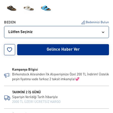
BEDEN
Bedeninizi Bulun
Lütfen Seçiniz
35
36
37
38
39
40
41
42
43
Gelince Haber Ver
Kampanya Bilgisi
Birkenstock Ailesinden İlk Alışverişinize Özel 200 TL İndirim! Üstelik
peşin fiyatına vade farksız 2 taksit imkanıyla!💞
TAHMİNİ 2 İŞ GÜNÜ
Siparişin Verildiği Tarih İtibariyle
2000 TL ÜZERİ ÜCRETSİZ KARGO