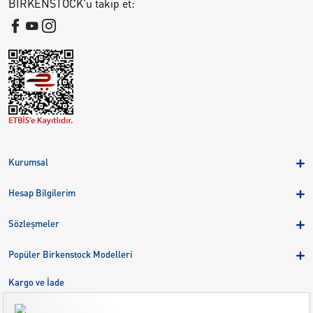
BIRKENSTOCK'u takip et:
Kurumsal
Hakkımızda
Hesap Bilgilerim
Kampanyalar
Üye Girişi
Birkenstock Group
Sözleşmeler
Sepetim
Mağazalar
KVKK
Sipariş Takibi
Popüler Birkenstock Modelleri
Kariyer
Çerezler
Adreslerim
Arizona
Kargo ve İade
Kargo ve İade
Eva
Çerez Tercihlerini Yönetin
Bize Ulaşın