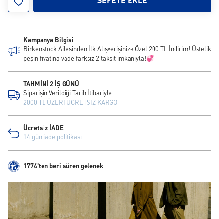
SEPETE EKLE
Kampanya Bilgisi
Birkenstock Ailesinden İlk Alışverişinize Özel 200 TL İndirim! Üstelik
peşin fiyatına vade farksız 2 taksit imkanıyla!💞
TAHMİNİ 2 İŞ GÜNÜ
Siparişin Verildiği Tarih İtibariyle
2000 TL ÜZERİ ÜCRETSİZ KARGO
Ücretsiz İADE
14 gün iade politikası
1774'ten beri süren gelenek