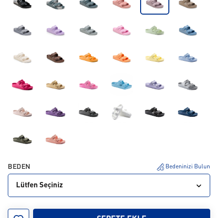
BEDEN
Bedeninizi Bulun
Lütfen Seçiniz
35
36
37
38
39
40
41