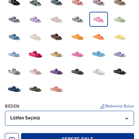
BEDEN
Bedeninizi Bulun
Lütfen Seçiniz
35
36
37
38
39
40
41