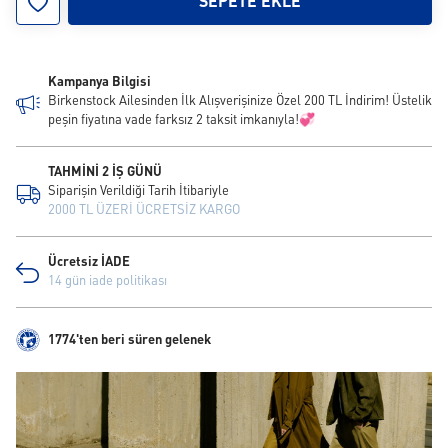
SEPETE EKLE
Kampanya Bilgisi
Birkenstock Ailesinden İlk Alışverişinize Özel 200 TL İndirim! Üstelik
peşin fiyatına vade farksız 2 taksit imkanıyla!💞
TAHMİNİ 2 İŞ GÜNÜ
Siparişin Verildiği Tarih İtibariyle
2000 TL ÜZERİ ÜCRETSİZ KARGO
Ücretsiz İADE
14 gün iade politikası
1774'ten beri süren gelenek