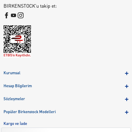
BIRKENSTOCK'u takip et:
Kurumsal
Hakkımızda
Hesap Bilgilerim
Kampanyalar
Üye Girişi
Birkenstock Group
Sözleşmeler
Sepetim
Mağazalar
KVKK
Sipariş Takibi
Popüler Birkenstock Modelleri
Kariyer
Çerezler
Adreslerim
Arizona
Kargo ve İade
Kargo ve İade
Eva