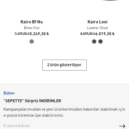
Kairo Bf Nu
Kairo Leoi
Birko-Flor
Leather Oiled
5.249,30 ₺
6.019,30 ₺
7.499,00 ₺
8.599,00 ₺
2 ürün gösteriliyor.
Bülten
"SEPETTE" Sürpriz İNDİRİMLER
Kampanyalarımızdan ve yeni ürünlerimizden haberdar olabilmek için
e-posta listemize üye olabilirsiniz.