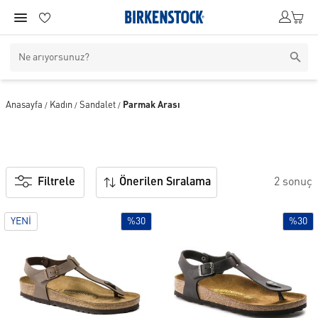
Anasayfa
Kadın
Sandalet
Parmak Arası
/
/
/
Filtrele
Önerilen Sıralama
2 sonuç
YENI
%30
%30