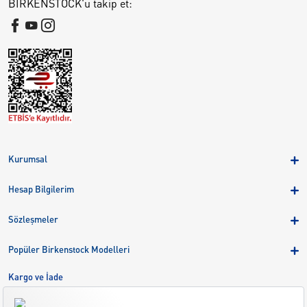
BIRKENSTOCK'u takip et:
Kurumsal
Hakkımızda
Hesap Bilgilerim
Kampanyalar
Üye Girişi
Birkenstock Group
Sözleşmeler
Sepetim
Mağazalar
KVKK
Sipariş Takibi
Popüler Birkenstock Modelleri
Kariyer
Çerezler
Adreslerim
Arizona
Kargo ve İade
Kargo ve İade
Eva
Çerez Tercihlerini Yönetin
Bize Ulaşın