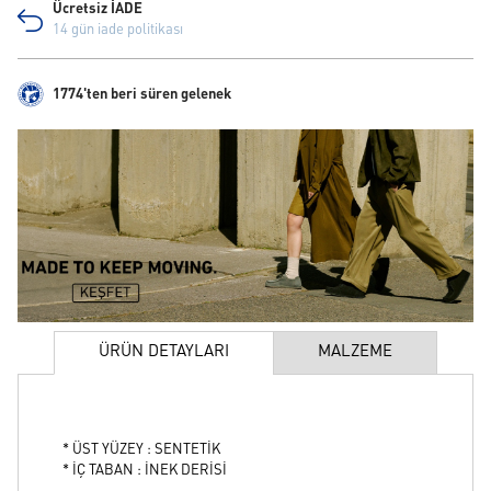
Ücretsiz İADE
14 gün iade politikası
1774'ten beri süren gelenek
ÜRÜN DETAYLARI
MALZEME
* ÜST YÜZEY : SENTETİK
* İÇ TABAN : İNEK DERİSİ