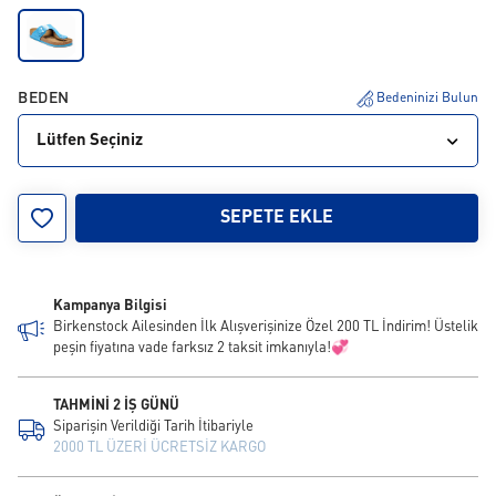
BEDEN
Bedeninizi Bulun
Lütfen Seçiniz
36
37
38
39
40
41
SEPETE EKLE
Kampanya Bilgisi
Birkenstock Ailesinden İlk Alışverişinize Özel 200 TL İndirim! Üstelik
peşin fiyatına vade farksız 2 taksit imkanıyla!💞
TAHMİNİ 2 İŞ GÜNÜ
Siparişin Verildiği Tarih İtibariyle
2000 TL ÜZERİ ÜCRETSİZ KARGO