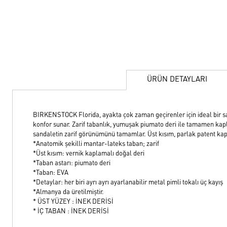
ÜRÜN DETAYLARI
BIRKENSTOCK Florida, ayakta çok zaman geçirenler için ideal bir san
konfor sunar. Zarif tabanlık, yumuşak piumato deri ile tamamen kaplı
sandaletin zarif görünümünü tamamlar. Üst kısım, parlak patent kapl
*Anatomik şekilli mantar-lateks taban; zarif
*Üst kısım: vernik kaplamalı doğal deri
*Taban astarı: piumato deri
*Taban: EVA
*Detaylar: her biri ayrı ayrı ayarlanabilir metal pimli tokalı üç kayış
*Almanya da üretilmiştir.
* ÜST YÜZEY : İNEK DERİSİ
* İÇ TABAN : İNEK DERİSİ