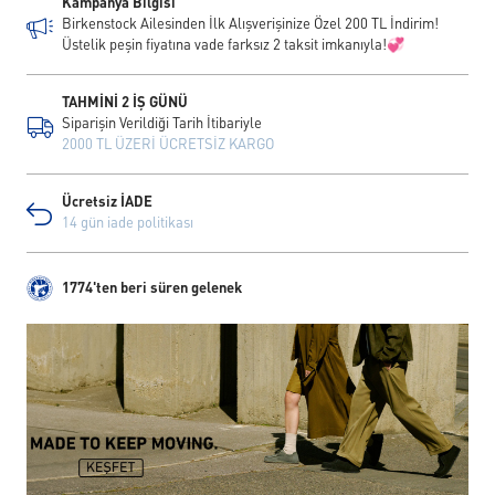
Kampanya Bilgisi
Birkenstock Ailesinden İlk Alışverişinize Özel 200 TL İndirim!
Üstelik peşin fiyatına vade farksız 2 taksit imkanıyla!💞
TAHMİNİ 2 İŞ GÜNÜ
Siparişin Verildiği Tarih İtibariyle
2000 TL ÜZERİ ÜCRETSİZ KARGO
Ücretsiz İADE
14 gün iade politikası
1774'ten beri süren gelenek