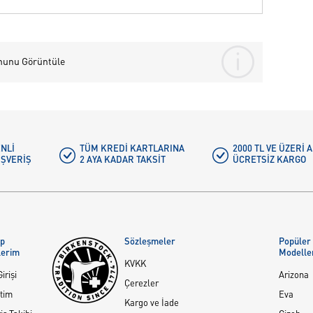
nunu Görüntüle
NLI
TÜM KREDI KARTLARINA
2000 TL VE ÜZERİ
IŞVERIŞ
2 AYA KADAR TAKSIT
ÜCRETSIZ KARGO
ap
Sözleşmeler
Popüler
lerim
Modelle
KVKK
irişi
Arizona
Çerezler
tim
Eva
Kargo ve İade