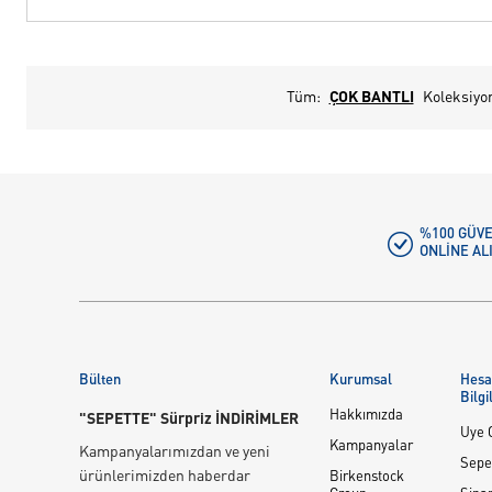
Tüm:
ÇOK BANTLI
Koleksiyo
%100 GÜVE
ONLINE AL
Bülten
Kurumsal
Hes
Bilgi
Hakkımızda
"SEPETTE" Sürpriz İNDİRİMLER
Üye G
Kampanyalar
Kampanyalarımızdan ve yeni
Sepe
ürünlerimizden haberdar
Birkenstock