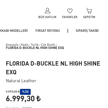
BIZE KATILIN
FAVORILER
SEPETIM
KKABI MODELLERİ
FIRSAT REYONU
SİPARİŞ TAKİBİ
Anasayfa
Kadın
Terlik
Çok Bantlı
/
/
/
/
FLORIDA D-BUCKLE NL HIGH SHINE EXQ
FLORIDA D-BUCKLE NL HIGH SHINE
EXQ
Natural Leather
%30
9.999,00 ₺
6.999,30 ₺