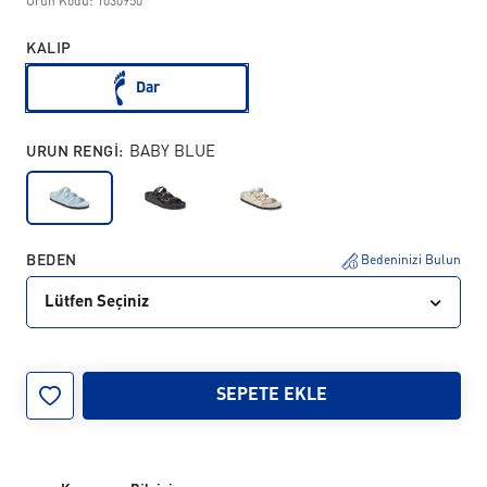
Ürün Kodu: 1030950
KALIP
Dar
URUN RENGI:
BABY BLUE
BEDEN
Bedeninizi Bulun
Lütfen Seçiniz
35
36
37
38
39
41
42
SEPETE EKLE