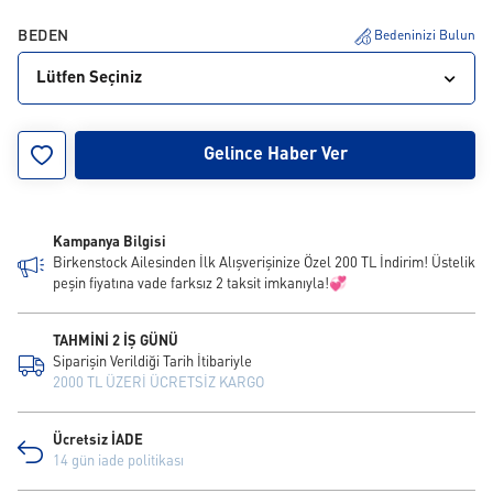
BEDEN
Bedeninizi Bulun
Lütfen Seçiniz
36
37
38
39
40
Gelince Haber Ver
Kampanya Bilgisi
Birkenstock Ailesinden İlk Alışverişinize Özel 200 TL İndirim! Üstelik
peşin fiyatına vade farksız 2 taksit imkanıyla!💞
TAHMİNİ 2 İŞ GÜNÜ
Siparişin Verildiği Tarih İtibariyle
2000 TL ÜZERİ ÜCRETSİZ KARGO
Ücretsiz İADE
14 gün iade politikası