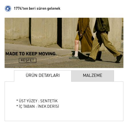
1774'ten beri süren gelenek
ÜRÜN DETAYLARI
MALZEME
* ÜST YÜZEY : SENTETİK
* İÇ TABAN : İNEK DERİSİ