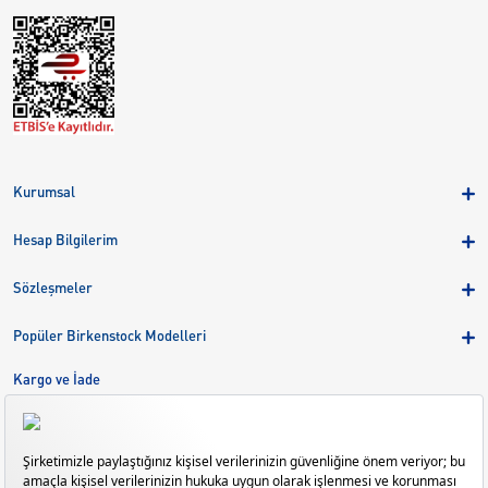
Kurumsal
Hakkımızda
Hesap Bilgilerim
Kampanyalar
Üye Girişi
Birkenstock Group
Sözleşmeler
Sepetim
Mağazalar
KVKK
Sipariş Takibi
Popüler Birkenstock Modelleri
Kariyer
Çerezler
Adreslerim
Arizona
Kargo ve İade
Kargo ve İade
Eva
Çerez Tercihlerini Yönetin
Bize Ulaşın
Gizeh
Mayari