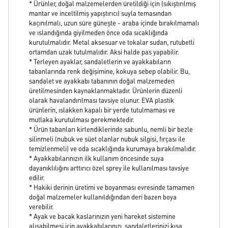
* Ürünler, doğal malzemelerden üretildiği için (sıkıştırılmış
mantar ve inceltilmiş yapıştırıcı) suyla temasından
kaçınılmalı, uzun süre güneşte - araba içinde bırakılmamalı
ve ıslandığında giyilmeden önce oda sıcaklığında
kurutulmalıdır. Metal aksesuar ve tokalar sudan, rutubetli
ortamdan uzak tutulmalıdır. Aksi halde pas yapabilir.
* Terleyen ayaklar, sandaletlerin ve ayakkabıların
tabanlarında renk değişimine, kokuya sebep olabilir. Bu,
sandalet ve ayakkabı tabanının doğal malzemeden
üretilmesinden kaynaklanmaktadır. Ürünlerin düzenli
olarak havalandırılması tavsiye olunur. EVA plastik
ürünlerin, ıslakken kapalı bir yerde tutulmaması ve
mutlaka kurutulması gerekmektedir.
* Ürün tabanları kirlendiklerinde sabunlu, nemli bir bezle
silinmeli (nubuk ve süet olanlar nubuk silgisi, fırçası ile
temizlenmeli) ve oda sıcaklığında kurumaya bırakılmalıdır.
* Ayakkabılarınızın ilk kullanım öncesinde suya
dayanıklılığını arttırıcı özel sprey ile kullanılması tavsiye
edilir.
* Hakiki derinin üretimi ve boyanması evresinde tamamen
doğal malzemeler kullanıldığından deri bazen boya
verebilir.
* Ayak ve bacak kaslarınızın yeni hareket sistemine
alışabilmesi için ayakkabılarınızı, sandaletlerinizi kısa