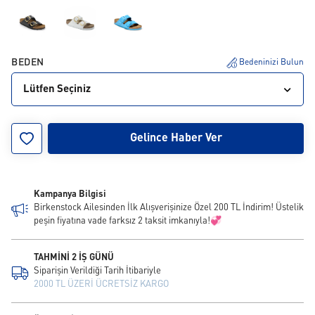
BEDEN
Bedeninizi Bulun
Lütfen Seçiniz
35
36
37
38
39
40
41
42
43
Gelince Haber Ver
Kampanya Bilgisi
Birkenstock Ailesinden İlk Alışverişinize Özel 200 TL İndirim! Üstelik
peşin fiyatına vade farksız 2 taksit imkanıyla!💞
TAHMİNİ 2 İŞ GÜNÜ
Siparişin Verildiği Tarih İtibariyle
2000 TL ÜZERİ ÜCRETSİZ KARGO