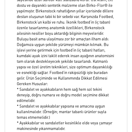
sayesinde uzun süredir kült statüsünü korur. Üst kısım, cilt
dostu ve dayanıklı sentetik malzeme olan Birko-Flor® ile
yapılmıştır. Birkenstock rahatlığının yıllar içerisinde dillere
destan oluşunun tabii ki bir sebebi var. Karşınızda Footbed,
Birkenstock’un kalbi ve ruhu. İkonik footbed’in (iç taban)
özenle tasarlanmış anatomik özellikleri, Birkenstock
ailesinin nesiller boyu aktardığı bilginin meyveleridir.
Buluşu basit ama ulaşılması zor bir amaçtan ilham aldı:
Doğamıza uygun şekilde yürümeyi mümkün kılmak. Bu
işlevi yerine getirmek için footbed’in (iç taban) hatları,
kumdaki ayak izini taklit ederek insan ayağının anatomisini
tam olarak destekleyecek şekilde tasarlandı. Katmanlı
yapısı ve özel üretim teknikleri, size optimum dayanıklılığı
ve esnekliği sağlar. Footbed’in rakipsizliği işte buradan
gelir. Ürün Seçiminde ve Kullanımında Dikkat Edilmesi
Gereken Hususlar:
* Sandalet ve ayakkabıların hem sağ hem sol tekini
deneyip, doğru numara ve doğru model seçimine dikkat
edilmelidir.
* Sandalet ve ayakkabılar yapısına ve amacına uygun
kullanılmalıdır. (Örneğin; mantar tabanlı ürünler suyla
temas etmemelidir.)
* Ayakkabılar ve sandaletler kesinlikle elde veya çamaşır
makinesinde yıkanmamalıdır.