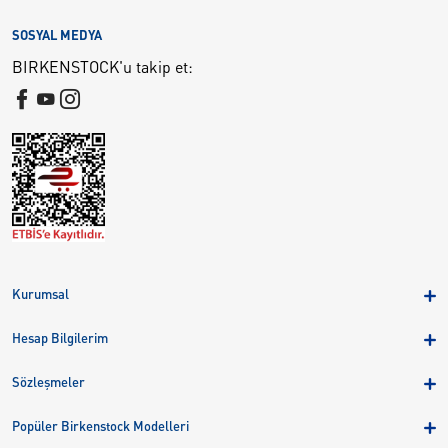
SOSYAL MEDYA
BIRKENSTOCK'u takip et:
Kurumsal
Hakkımızda
Hesap Bilgilerim
Kampanyalar
Üye Girişi
Birkenstock Group
Sözleşmeler
Sepetim
Mağazalar
KVKK
Sipariş Takibi
Popüler Birkenstock Modelleri
Kariyer
Çerezler