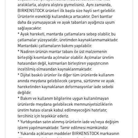
aralıklarla, alıştıra alıştıra giymelisiniz. Aynı zamanda,
BIRKENSTOCK ürünleri ilk başta size hayli sert gelebilir.
Ürünlerin esnekliği kullandıkça artacaktır. Deri bantlar
daha da yumuşayacak ve ayak tabanları ayağınıza uyum
sağlayacaktır.
* Ayak hareketi, mantarda çatlamalara sebep olabilir, bu
çatlamalar yüzeyseldir; üretimden kaynaklanmamaktadır.
Mantardaki çatlamaların bakımı yapılabilir.
* Nadiren ürünün mantar tabanı ile üst malzemenin
birleştiği kısımlarda açılmalar olabilir. Açılmalar üretim
hatasından değil, katmanları birleştiren yapıştırıcının
inceltilmiş olmasından kaynaklanmaktadır.
* Dijital baskılı ürünler ile diğer tüm ürünlerde kullanım
anında meydana gelebilecek çarpma, sürtünme ve ayak
hareketinden kaynaklanan deformasyonlar iade sebebi
değildir.
* Bakım ve kullanım bilgilerine uygun kullanılmayan
ürünlerde meydana gelebilecek memnuniyetsizliklerin
üretim hatası olarak kabul edilmeyeceğini hatırlatır,
tercihiniz için teşekkür ederiz.
* Yurtdışından satın alınmış ürünlerin iade ve/veya değişim
işlemi yapılmamaktadır. Tamir edilmesi mümkündür.
* Yukarıda açıklanan maddeler BIRKENSTOCK markasının