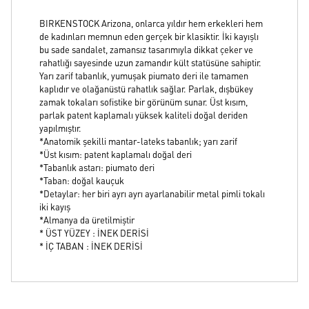
BIRKENSTOCK Arizona, onlarca yıldır hem erkekleri hem
de kadınları memnun eden gerçek bir klasiktir. İki kayışlı
bu sade sandalet, zamansız tasarımıyla dikkat çeker ve
rahatlığı sayesinde uzun zamandır kült statüsüne sahiptir.
Yarı zarif tabanlık, yumuşak piumato deri ile tamamen
kaplıdır ve olağanüstü rahatlık sağlar. Parlak, dışbükey
zamak tokaları sofistike bir görünüm sunar. Üst kısım,
parlak patent kaplamalı yüksek kaliteli doğal deriden
yapılmıştır.
*Anatomik şekilli mantar-lateks tabanlık; yarı zarif
*Üst kısım: patent kaplamalı doğal deri
*Tabanlık astarı: piumato deri
*Taban: doğal kauçuk
*Detaylar: her biri ayrı ayrı ayarlanabilir metal pimli tokalı
iki kayış
*Almanya da üretilmiştir
* ÜST YÜZEY : İNEK DERİSİ
* İÇ TABAN : İNEK DERİSİ