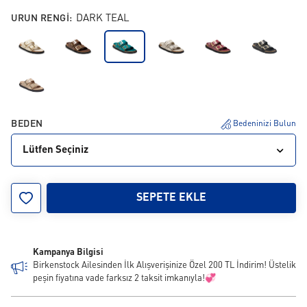
URUN RENGI:
DARK TEAL
BEDEN
Bedeninizi Bulun
Lütfen Seçiniz
35
36
37
38
39
40
41
SEPETE EKLE
Kampanya Bilgisi
Birkenstock Ailesinden İlk Alışverişinize Özel 200 TL İndirim! Üstelik
peşin fiyatına vade farksız 2 taksit imkanıyla!💞