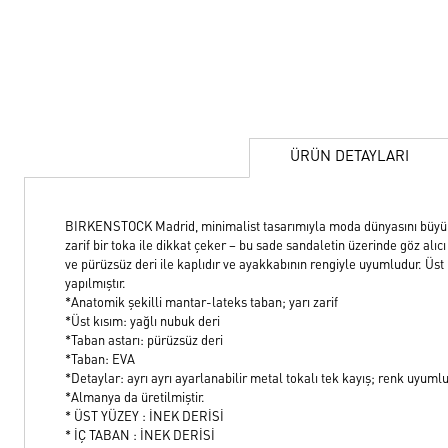
ÜRÜN DETAYLARI
BIRKENSTOCK Madrid, minimalist tasarımıyla moda dünyasını büyüley
zarif bir toka ile dikkat çeker – bu sade sandaletin üzerinde göz alıcı 
ve pürüzsüz deri ile kaplıdır ve ayakkabının rengiyle uyumludur. Üst 
yapılmıştır.
*Anatomik şekilli mantar-lateks taban; yarı zarif
*Üst kısım: yağlı nubuk deri
*Taban astarı: pürüzsüz deri
*Taban: EVA
*Detaylar: ayrı ayrı ayarlanabilir metal tokalı tek kayış; renk uyuml
*Almanya da üretilmiştir.
* ÜST YÜZEY : İNEK DERİSİ
* İÇ TABAN : İNEK DERİSİ