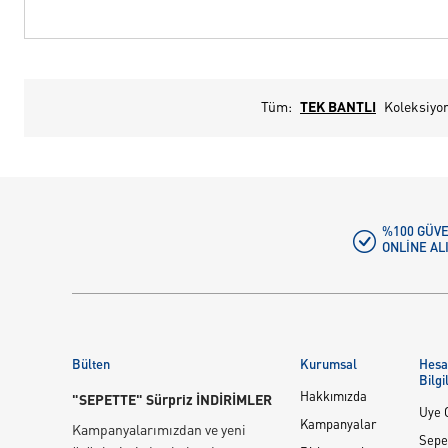
Tüm:
TEK BANTLI
Koleksiyo
%100 GÜVE
ONLINE AL
Bülten
Kurumsal
Hes
Bilgi
Hakkımızda
"SEPETTE" Sürpriz İNDİRİMLER
Üye G
Kampanyalar
Kampanyalarımızdan ve yeni
Sepe