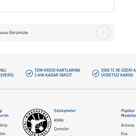
nunu Görüntüle
NLI
TÜM KREDI KARTLARINA
2000 TL VE ÜZERİ
IŞVERIŞ
2 AYA KADAR TAKSIT
ÜCRETSIZ KARGO
ap
Sözleşmeler
Popüler
lerim
Modelle
KVKK
irişi
Arizona
Çerezler
tim
Eva