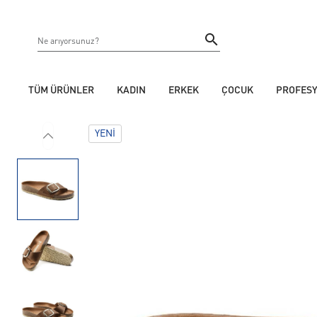
TÜM ÜRÜNLER
KADIN
ERKEK
ÇOCUK
PROFES
YENI