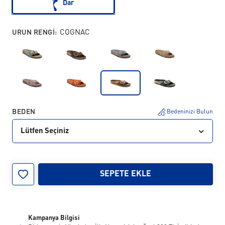
Dar
URUN RENGI:
COGNAC
BEDEN
Bedeninizi Bulun
Lütfen Seçiniz
35
36
37
38
SEPETE EKLE
Kampanya Bilgisi