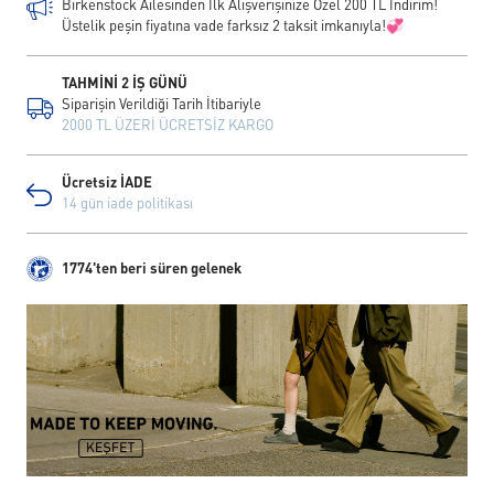
Birkenstock Ailesinden İlk Alışverişinize Özel 200 TL İndirim!
Üstelik peşin fiyatına vade farksız 2 taksit imkanıyla!💞
TAHMİNİ 2 İŞ GÜNÜ
Siparişin Verildiği Tarih İtibariyle
2000 TL ÜZERİ ÜCRETSİZ KARGO
Ücretsiz İADE
14 gün iade politikası
1774'ten beri süren gelenek