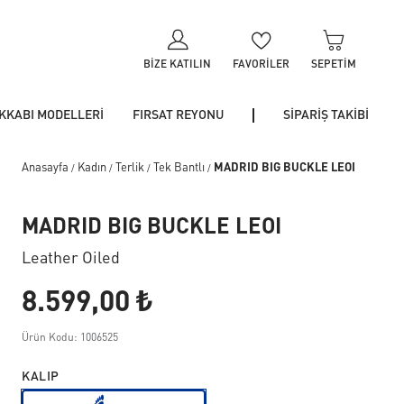
BIZE KATILIN
FAVORILER
SEPETIM
KKABI MODELLERİ
FIRSAT REYONU
SİPARİŞ TAKİBİ
Anasayfa
Kadın
Terlik
Tek Bantlı
MADRID BIG BUCKLE LEOI
/
/
/
/
MADRID BIG BUCKLE LEOI
Leather Oiled
8.599,00 ₺
Ürün Kodu: 1006525
KALIP