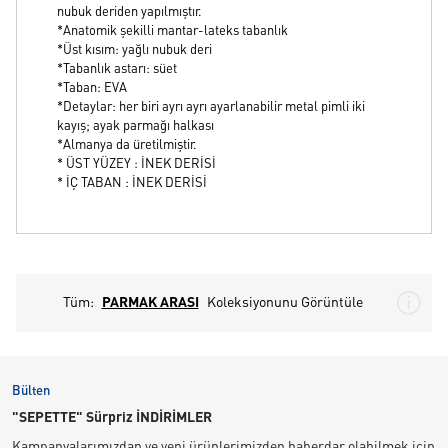
nubuk deriden yapılmıştır.
*Anatomik şekilli mantar-lateks tabanlık
*Üst kısım: yağlı nubuk deri
*Tabanlık astarı: süet
*Taban: EVA
*Detaylar: her biri ayrı ayrı ayarlanabilir metal pimli iki
kayış; ayak parmağı halkası
*Almanya da üretilmiştir.
* ÜST YÜZEY : İNEK DERİSİ
* İÇ TABAN : İNEK DERİSİ
Tüm:
PARMAK ARASI
Koleksiyonunu Görüntüle
Bülten
"SEPETTE" Sürpriz İNDİRİMLER
Kampanyalarımızdan ve yeni ürünlerimizden haberdar olabilmek için