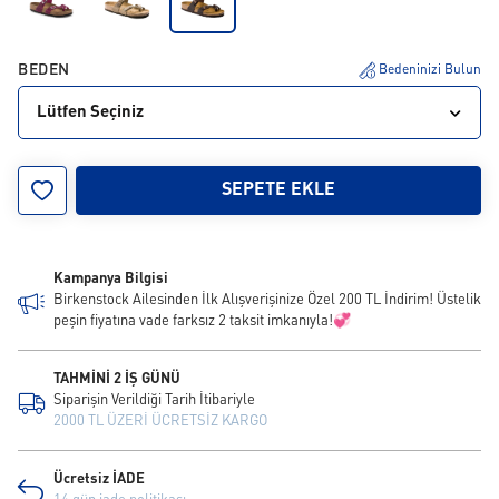
BEDEN
Bedeninizi Bulun
Lütfen Seçiniz
35
36
37
38
39
40
41
42
43
SEPETE EKLE
Kampanya Bilgisi
Birkenstock Ailesinden İlk Alışverişinize Özel 200 TL İndirim! Üstelik
peşin fiyatına vade farksız 2 taksit imkanıyla!💞
TAHMİNİ 2 İŞ GÜNÜ
Siparişin Verildiği Tarih İtibariyle
2000 TL ÜZERİ ÜCRETSİZ KARGO
Ücretsiz İADE