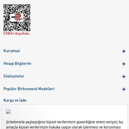
Kurumsal
Hakkımızda
Hesap Bilgilerim
Kampanyalar
Üye Girişi
Birkenstock Group
Sözleşmeler
Sepetim
Mağazalar
KVKK
Sipariş Takibi
Popüler Birkenstock Modelleri
Kariyer
Çerezler
Adreslerim
Arizona
Kargo ve İade
Kargo ve İade
Eva
Çerez Tercihlerini Yönetin
Bize Ulaşın
Gizeh
Mayari