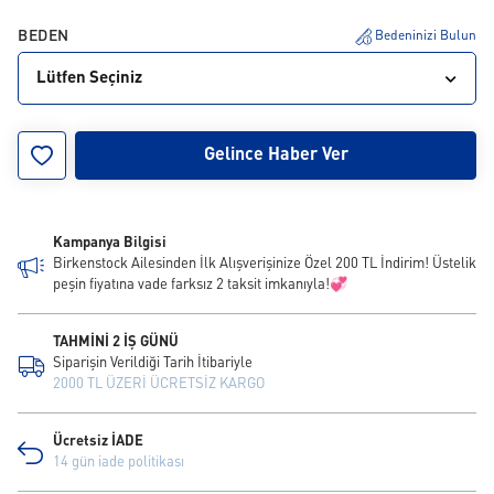
BEDEN
Bedeninizi Bulun
Lütfen Seçiniz
36
37
38
39
40
41
Gelince Haber Ver
Kampanya Bilgisi
Birkenstock Ailesinden İlk Alışverişinize Özel 200 TL İndirim! Üstelik
peşin fiyatına vade farksız 2 taksit imkanıyla!💞
TAHMİNİ 2 İŞ GÜNÜ
Siparişin Verildiği Tarih İtibariyle
2000 TL ÜZERİ ÜCRETSİZ KARGO
Ücretsiz İADE
14 gün iade politikası