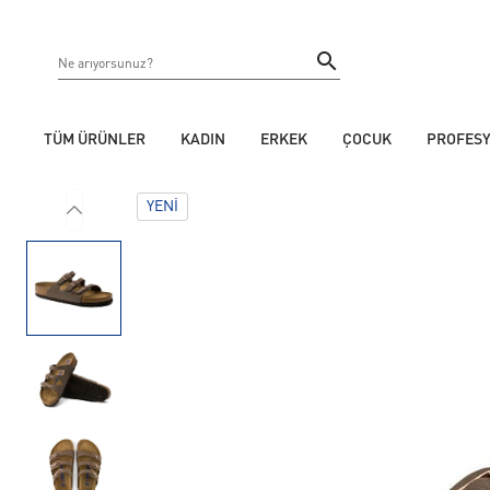
TÜM ÜRÜNLER
KADIN
ERKEK
ÇOCUK
PROFES
YENI