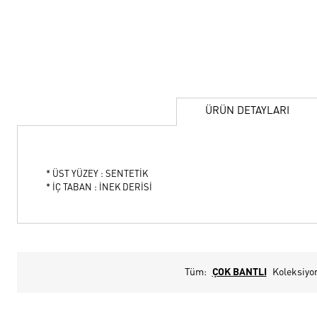
ÜRÜN DETAYLARI
* ÜST YÜZEY : SENTETİK
* İÇ TABAN : İNEK DERİSİ
Tüm:
ÇOK BANTLI
Koleksiyo