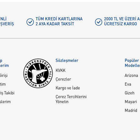
NLI
TÜM KREDI KARTLARINA
2000 TL VE ÜZERİ
IŞVERIŞ
2 AYA KADAR TAKSIT
ÜCRETSIZ KARGO
ap
Sözleşmeler
Popüler
lerim
Modelle
KVKK
irişi
Arizona
Çerezler
tim
Eva
Kargo ve İade
iş Takibi
Gizeh
Çerez Tercihlerini
slerim
Yönetin
Mayari
Madrid