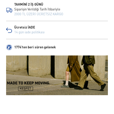
TAHMİNİ 2 İŞ GÜNÜ
Siparişin Verildiği Tarih İtibariyle
2000 TL ÜZERİ ÜCRETSİZ KARGO
Ücretsiz İADE
14 gün iade politikası
1774'ten beri süren gelenek