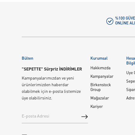
%100 GÜVE
ONLINE AL
Bülten
Kurumsal
Hes
Bilgi
Hakkımızda
"SEPETTE" Sürpriz İNDİRİMLER
Üye G
Kampanyalar
Kampanyalarımızdan ve yeni
Sepe
ürünlerimizden haberdar
Birkenstock
Group
Sipar
olabilmek için e-posta listemize
üye olabilirsiniz.
Mağazalar
Adre
Kariyer