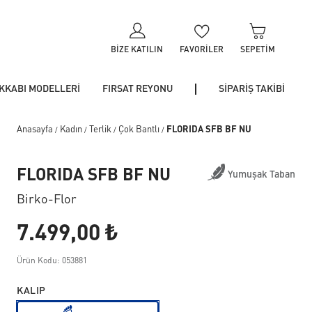
BIZE KATILIN
FAVORILER
SEPETIM
KKABI MODELLERİ
FIRSAT REYONU
SİPARİŞ TAKİBİ
Anasayfa
Kadın
Terlik
Çok Bantlı
FLORIDA SFB BF NU
/
/
/
/
FLORIDA SFB BF NU
Yumuşak Taban
Birko-Flor
7.499,00 ₺
Ürün Kodu: 053881
KALIP