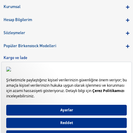
Kurumsal
Hakkımızda
Hesap Bilgilerim
Kampanyalar
Üye Girişi
Birkenstock Group
Sözleşmeler
Sepetim
Mağazalar
KVKK
Sipariş Takibi
Popüler Birkenstock Modelleri
Kariyer
Çerezler
Adreslerim
Arizona
Kargo ve İade
Kargo ve İade
Eva
Çerez Tercihlerini Yönetin
Bize Ulaşın
Gizeh
Mayari
Madrid