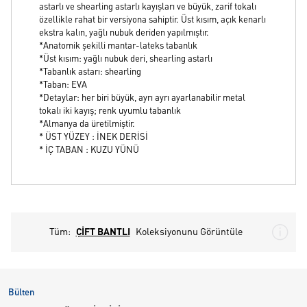
astarlı ve shearling astarlı kayışları ve büyük, zarif tokalı
özellikle rahat bir versiyona sahiptir. Üst kısım, açık kenarlı
ekstra kalın, yağlı nubuk deriden yapılmıştır.
*Anatomik şekilli mantar-lateks tabanlık
*Üst kısım: yağlı nubuk deri, shearling astarlı
*Tabanlık astarı: shearling
*Taban: EVA
*Detaylar: her biri büyük, ayrı ayrı ayarlanabilir metal
tokalı iki kayış; renk uyumlu tabanlık
*Almanya da üretilmiştir.
* ÜST YÜZEY : İNEK DERİSİ
* İÇ TABAN : KUZU YÜNÜ
Tüm:
ÇİFT BANTLI
Koleksiyonunu Görüntüle
Bülten