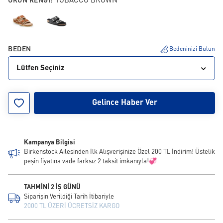
URUN RENGI:
TOBACCO BROWN
BEDEN
Bedeninizi Bulun
Lütfen Seçiniz
35
36
37
38
39
40
41
42
43
Gelince Haber Ver
Kampanya Bilgisi
Birkenstock Ailesinden İlk Alışverişinize Özel 200 TL İndirim! Üstelik
peşin fiyatına vade farksız 2 taksit imkanıyla!💞
TAHMİNİ 2 İŞ GÜNÜ
Siparişin Verildiği Tarih İtibariyle
2000 TL ÜZERİ ÜCRETSİZ KARGO