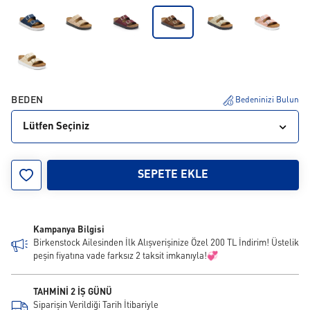
BEDEN
Bedeninizi Bulun
Lütfen Seçiniz
35
36
37
38
39
40
41
42
SEPETE EKLE
Kampanya Bilgisi
Birkenstock Ailesinden İlk Alışverişinize Özel 200 TL İndirim! Üstelik
peşin fiyatına vade farksız 2 taksit imkanıyla!💞
TAHMİNİ 2 İŞ GÜNÜ
Siparişin Verildiği Tarih İtibariyle