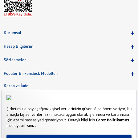
Kurumsal
Hakkımızda
Hesap Bilgilerim
Kampanyalar
Üye Girişi
Birkenstock Group
Sözleşmeler
Sepetim
Mağazalar
KVKK
Sipariş Takibi
Popüler Birkenstock Modelleri
Kariyer
Çerezler
Adreslerim
Arizona
Kargo ve İade
Kargo ve İade
Eva
Çerez Tercihlerini Yönetin
Bize Ulaşın
Gizeh
Mayari
Madrid