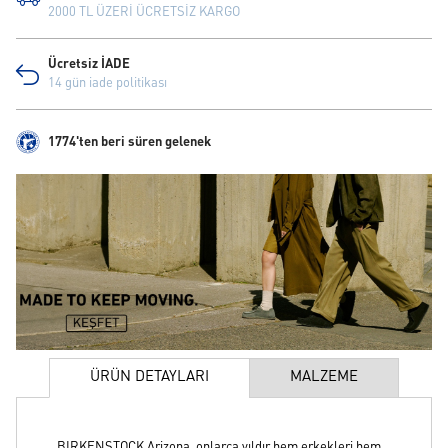
2000 TL ÜZERİ ÜCRETSİZ KARGO
Ücretsiz İADE
14 gün iade politikası
1774'ten beri süren gelenek
ÜRÜN DETAYLARI
MALZEME
BIRKENSTOCK Arizona, onlarca yıldır hem erkekleri hem