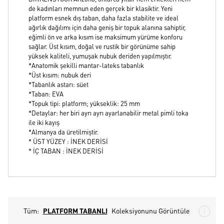
de kadınları memnun eden gerçek bir klasiktir. Yeni
platform esnek dış taban, daha fazla stabilite ve ideal
ağırlık dağılımı için daha geniş bir topuk alanına sahiptir,
eğimli ön ve arka kısım ise maksimum yürüme konforu
sağlar. Üst kısım, doğal ve rustik bir görünüme sahip
yüksek kaliteli, yumuşak nubuk deriden yapılmıştır.
*Anatomik şekilli mantar-lateks tabanlık
*Üst kısım: nubuk deri
*Tabanlık astarı: süet
*Taban: EVA
*Topuk tipi: platform; yükseklik: 25 mm
*Detaylar: her biri ayrı ayrı ayarlanabilir metal pimli toka
ile iki kayış
*Almanya da üretilmiştir.
* ÜST YÜZEY : İNEK DERİSİ
* İÇ TABAN : İNEK DERİSİ
Tüm:
PLATFORM TABANLI
Koleksiyonunu Görüntüle