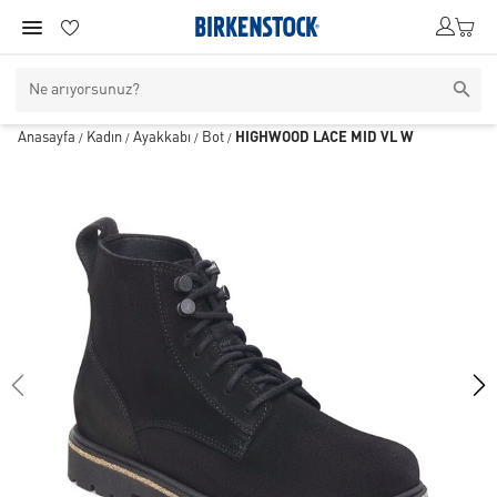
Anasayfa
Kadın
Ayakkabı
Bot
HIGHWOOD LACE MID VL W
/
/
/
/