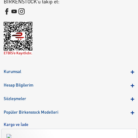
BIRKENSTOCK'u takip et:
Kurumsal
Hakkımızda
Hesap Bilgilerim
Kampanyalar
Üye Girişi
Birkenstock Group
Sözleşmeler
Sepetim
Mağazalar
KVKK
Sipariş Takibi
Popüler Birkenstock Modelleri
Kariyer
Çerezler
Adreslerim
Arizona
Kargo ve İade
Kargo ve İade
Eva
Çerez Tercihlerini Yönetin
Bize Ulaşın