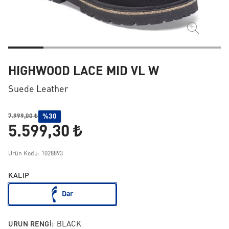
HIGHWOOD LACE MID VL W
Suede Leather
%30
7.999,00 ₺
5.599,30 ₺
Ürün Kodu: 1028893
KALIP
Dar
URUN RENGI:
BLACK