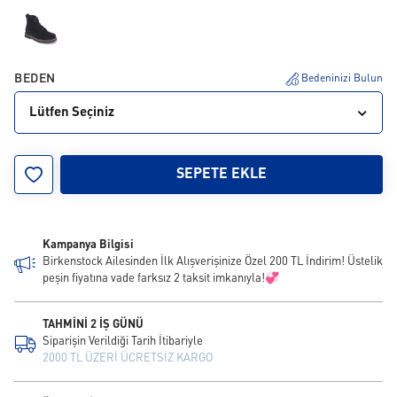
BEDEN
Bedeninizi Bulun
Lütfen Seçiniz
36
37
38
39
40
41
SEPETE EKLE
Kampanya Bilgisi
Birkenstock Ailesinden İlk Alışverişinize Özel 200 TL İndirim! Üstelik
peşin fiyatına vade farksız 2 taksit imkanıyla!💞
TAHMİNİ 2 İŞ GÜNÜ
Siparişin Verildiği Tarih İtibariyle
2000 TL ÜZERİ ÜCRETSİZ KARGO