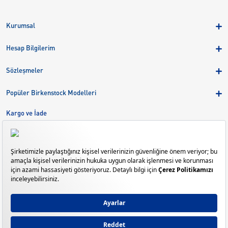
Kurumsal
Hakkımızda
Hesap Bilgilerim
Kampanyalar
Üye Girişi
Birkenstock Group
Sözleşmeler
Sepetim
Mağazalar
KVKK
Sipariş Takibi
Popüler Birkenstock Modelleri
Kariyer
Çerezler
Adreslerim
Arizona
Kargo ve İade
Kargo ve İade
Eva
Çerez Tercihlerini Yönetin
Bize Ulaşın
Gizeh
Mayari
Madrid