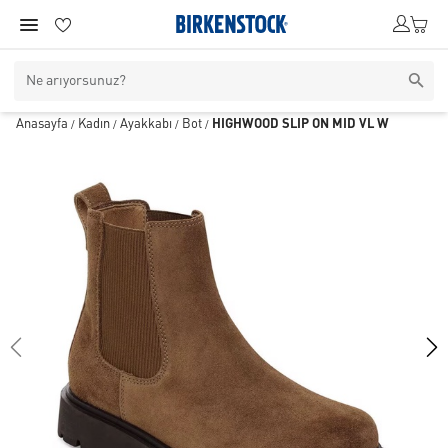
Anasayfa
Kadın
Ayakkabı
Bot
HIGHWOOD SLIP ON MID VL W
/
/
/
/