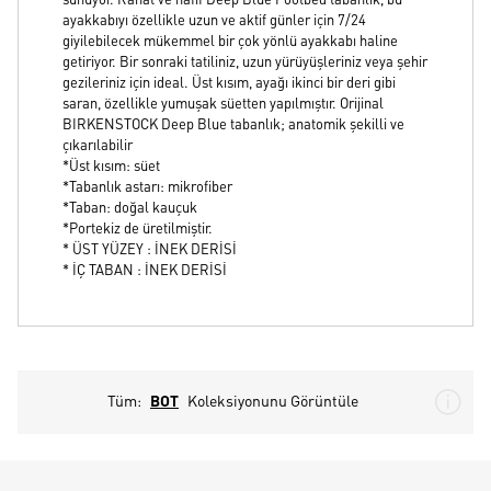
sunuyor. Rahat ve hafif Deep Blue Footbed tabanlık, bu
ayakkabıyı özellikle uzun ve aktif günler için 7/24
giyilebilecek mükemmel bir çok yönlü ayakkabı haline
getiriyor. Bir sonraki tatiliniz, uzun yürüyüşleriniz veya şehir
gezileriniz için ideal. Üst kısım, ayağı ikinci bir deri gibi
saran, özellikle yumuşak süetten yapılmıştır. Orijinal
BIRKENSTOCK Deep Blue tabanlık; anatomik şekilli ve
çıkarılabilir
*Üst kısım: süet
*Tabanlık astarı: mikrofiber
*Taban: doğal kauçuk
*Portekiz de üretilmiştir.
* ÜST YÜZEY : İNEK DERİSİ
* İÇ TABAN : İNEK DERİSİ
Tüm:
BOT
Koleksiyonunu Görüntüle