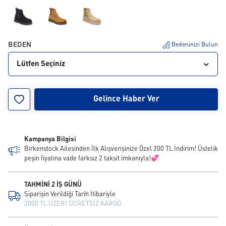
BEDEN
Bedeninizi Bulun
Lütfen Seçiniz
36
37
38
39
40
41
42
43
Gelince Haber Ver
Kampanya Bilgisi
Birkenstock Ailesinden İlk Alışverişinize Özel 200 TL İndirim! Üstelik
peşin fiyatına vade farksız 2 taksit imkanıyla!💞
TAHMİNİ 2 İŞ GÜNÜ
Siparişin Verildiği Tarih İtibariyle
2000 TL ÜZERİ ÜCRETSİZ KARGO