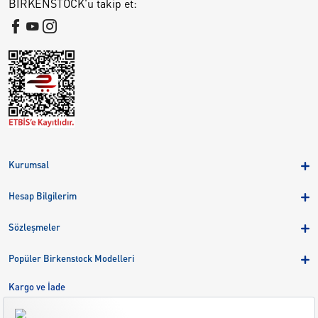
BIRKENSTOCK'u takip et:
Kurumsal
Hakkımızda
Hesap Bilgilerim
Kampanyalar
Üye Girişi
Birkenstock Group
Sözleşmeler
Sepetim
Mağazalar
KVKK
Sipariş Takibi
Popüler Birkenstock Modelleri
Kariyer
Çerezler
Adreslerim
Arizona
Kargo ve İade
Kargo ve İade
Eva
Çerez Tercihlerini Yönetin
Bize Ulaşın