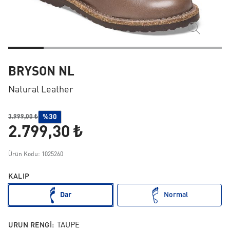
BRYSON NL
Natural Leather
%30
3.999,00 ₺
2.799,30 ₺
Ürün Kodu: 1025260
KALIP
Dar
Normal
URUN RENGI:
TAUPE