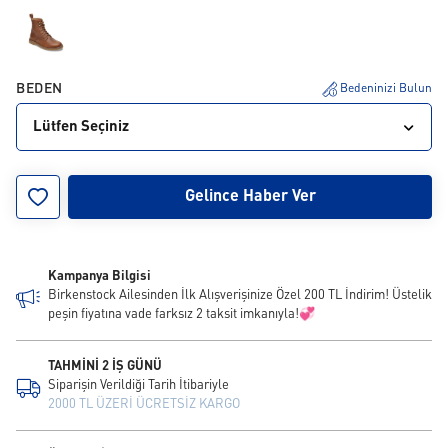
BEDEN
Bedeninizi Bulun
Lütfen Seçiniz
36
37
38
39
40
41
42
43
44
Gelince Haber Ver
45
46
Kampanya Bilgisi
Birkenstock Ailesinden İlk Alışverişinize Özel 200 TL İndirim! Üstelik
peşin fiyatına vade farksız 2 taksit imkanıyla!💞
TAHMİNİ 2 İŞ GÜNÜ
Siparişin Verildiği Tarih İtibariyle
2000 TL ÜZERİ ÜCRETSİZ KARGO