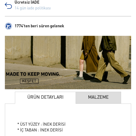
Ücretsiz İADE
14 gün iade politikası
1774'ten beri süren gelenek
ÜRÜN DETAYLARI
MALZEME
* ÜST YÜZEY : İNEK DERİSİ
* İÇ TABAN : İNEK DERİSİ