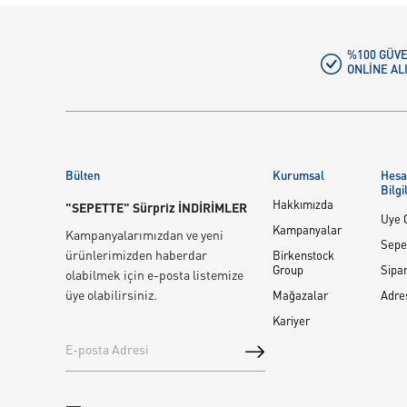
%100 GÜVE
ONLINE AL
Bülten
Kurumsal
Hes
Bilgi
Hakkımızda
"SEPETTE" Sürpriz İNDİRİMLER
Üye G
Kampanyalar
Kampanyalarımızdan ve yeni
Sepe
ürünlerimizden haberdar
Birkenstock
Group
Sipar
olabilmek için e-posta listemize
üye olabilirsiniz.
Mağazalar
Adre
Kariyer