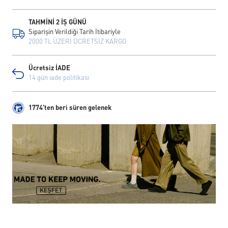
TAHMİNİ 2 İŞ GÜNÜ
Siparişin Verildiği Tarih İtibariyle
2000 TL ÜZERİ ÜCRETSİZ KARGO
Ücretsiz İADE
14 gün iade politikası
1774'ten beri süren gelenek