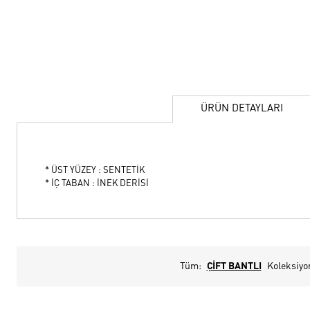
ÜRÜN DETAYLARI
* ÜST YÜZEY : SENTETİK
* İÇ TABAN : İNEK DERİSİ
Tüm:
ÇİFT BANTLI
Koleksiyo