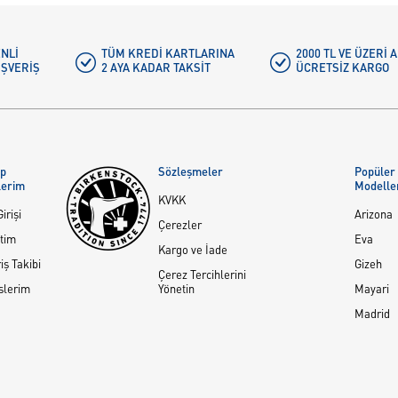
NLI
TÜM KREDI KARTLARINA
2000 TL VE ÜZERİ
IŞVERIŞ
2 AYA KADAR TAKSIT
ÜCRETSIZ KARGO
ap
Sözleşmeler
Popüler
lerim
Modelle
KVKK
irişi
Arizona
Çerezler
tim
Eva
Kargo ve İade
iş Takibi
Gizeh
Çerez Tercihlerini
slerim
Yönetin
Mayari
Madrid