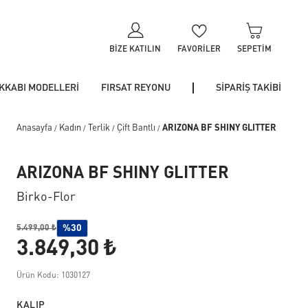
BIZE KATILIN
FAVORILER
SEPETIM
KKABI MODELLERİ
FIRSAT REYONU
SİPARİŞ TAKİBİ
Anasayfa
Kadın
Terlik
Çift Bantlı
ARIZONA BF SHINY GLITTER
/
/
/
/
ARIZONA BF SHINY GLITTER
Birko-Flor
%30
5.499,00 ₺
3.849,30 ₺
Ürün Kodu: 1030127
KALIP