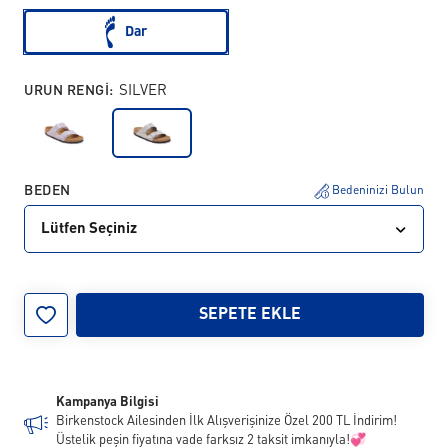
Dar
URUN RENGI:
SILVER
BEDEN
Bedeninizi Bulun
Lütfen Seçiniz
35
36
37
38
39
40
41
42
SEPETE EKLE
Kampanya Bilgisi
Birkenstock Ailesinden İlk Alışverişinize Özel 200 TL İndirim!
Üstelik peşin fiyatına vade farksız 2 taksit imkanıyla!💞