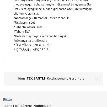
bir detay vardır: kayışlar örgü desenlidir ve bu da onları
modaya uygun boho stilleriyle mükemmel bir uyum sağlar.
Üst kısım, ayağı ikinci bir deri gibi saran özellikle yumuşak
süetten yapılmıştır.
*Anatomik şekilli mantar-lateks tabanlık
*Üst kısım: süet
*Tabanlık astarı: süet
*Taban: EVA
*Detaylar: ayrı ayrı ayarlanabilir bağcıklı
*Almanya da üretilmiştir.
* ÜST YÜZEY : İNEK DERİSİ
* İÇ TABAN : İNEK DERİSİ
Tüm:
TEK BANTLI
Koleksiyonunu Görüntüle
Bülten
"SEPETTE" Sürpriz İNDİRİMLER