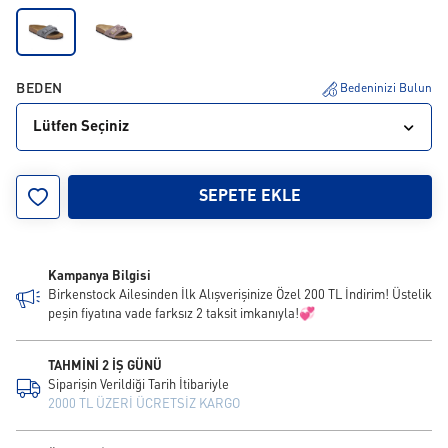
BEDEN
Bedeninizi Bulun
Lütfen Seçiniz
35
36
37
38
39
40
41
42
SEPETE EKLE
Kampanya Bilgisi
Birkenstock Ailesinden İlk Alışverişinize Özel 200 TL İndirim! Üstelik
peşin fiyatına vade farksız 2 taksit imkanıyla!💞
TAHMİNİ 2 İŞ GÜNÜ
Siparişin Verildiği Tarih İtibariyle
2000 TL ÜZERİ ÜCRETSİZ KARGO