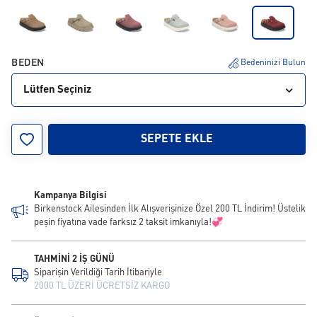
BEDEN
Bedeninizi Bulun
Lütfen Seçiniz
35
36
37
38
39
40
41
SEPETE EKLE
Kampanya Bilgisi
Birkenstock Ailesinden İlk Alışverişinize Özel 200 TL İndirim! Üstelik
peşin fiyatına vade farksız 2 taksit imkanıyla!💞
TAHMİNİ 2 İŞ GÜNÜ
Siparişin Verildiği Tarih İtibariyle
2000 TL ÜZERİ ÜCRETSİZ KARGO