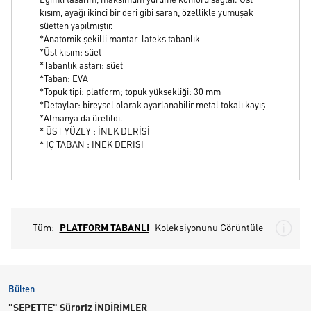
Eğimli tasarım, maksimum yürüme konforu sağlar. Üst
kısım, ayağı ikinci bir deri gibi saran, özellikle yumuşak
süetten yapılmıştır.
*Anatomik şekilli mantar-lateks tabanlık
*Üst kısım: süet
*Tabanlık astarı: süet
*Taban: EVA
*Topuk tipi: platform; topuk yüksekliği: 30 mm
*Detaylar: bireysel olarak ayarlanabilir metal tokalı kayış
*Almanya da üretildi.
* ÜST YÜZEY : İNEK DERİSİ
* İÇ TABAN : İNEK DERİSİ
Tüm:
PLATFORM TABANLI
Koleksiyonunu Görüntüle
Bülten
"SEPETTE" Sürpriz İNDİRİMLER