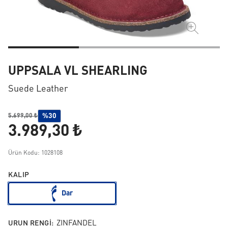
UPPSALA VL SHEARLING
Suede Leather
%30
5.699,00 ₺
3.989,30 ₺
Ürün Kodu: 1028108
KALIP
Dar
URUN RENGI:
ZINFANDEL