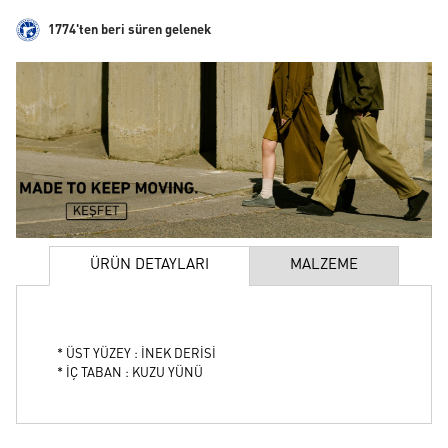
1774'ten beri süren gelenek
ÜRÜN DETAYLARI
MALZEME
* ÜST YÜZEY : İNEK DERİSİ
* İÇ TABAN : KUZU YÜNÜ