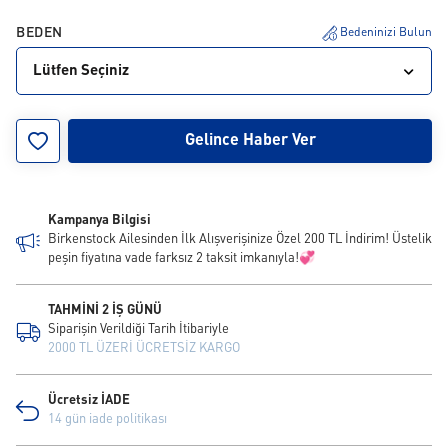
BEDEN
Bedeninizi Bulun
Lütfen Seçiniz
36
37
38
39
40
41
42
Gelince Haber Ver
Kampanya Bilgisi
Birkenstock Ailesinden İlk Alışverişinize Özel 200 TL İndirim! Üstelik
peşin fiyatına vade farksız 2 taksit imkanıyla!💞
TAHMİNİ 2 İŞ GÜNÜ
Siparişin Verildiği Tarih İtibariyle
2000 TL ÜZERİ ÜCRETSİZ KARGO
Ücretsiz İADE
14 gün iade politikası