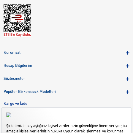
Kurumsal
Hakkımızda
Hesap Bilgilerim
Kampanyalar
Üye Girişi
Birkenstock Group
Sözleşmeler
Sepetim
Mağazalar
KVKK
Sipariş Takibi
Popüler Birkenstock Modelleri
Kariyer
Çerezler
Adreslerim
Arizona
Kargo ve İade
Kargo ve İade
Eva
Çerez Tercihlerini Yönetin
Bize Ulaşın
Gizeh
Mayari