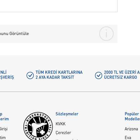
nunu Görüntüle
NLI
TÜM KREDI KARTLARINA
2000 TL VE ÜZERİ
IŞVERIŞ
2 AYA KADAR TAKSIT
ÜCRETSIZ KARGO
ap
Sözleşmeler
Popüler
lerim
Modelle
KVKK
irişi
Arizona
Çerezler
tim
Eva