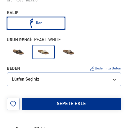
Ürün Kodu: 1029393
KALIP
Dar
URUN RENGI:
PEARL WHITE
BEDEN
Bedeninizi Bulun
Lütfen Seçiniz
35
36
37
38
39
40
41
42
SEPETE EKLE