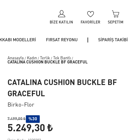
BIZE KATILIN
FAVORILER
SEPETIM
KKABI MODELLERİ
FIRSAT REYONU
SİPARİŞ TAKİBİ
Anasayfa
Kadın
Terlik
Tek Bantlı
/
/
/
/
CATALINA CUSHION BUCKLE BF GRACEFUL
CATALINA CUSHION BUCKLE BF
GRACEFUL
Birko-Flor
%30
7.499,00 ₺
5.249,30 ₺