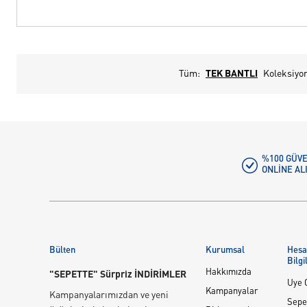
Tüm:
TEK BANTLI
Koleksiyo
%100 GÜVE
ONLINE AL
Bülten
Kurumsal
Hes
Bilgi
Hakkımızda
"SEPETTE" Sürpriz İNDİRİMLER
Üye G
Kampanyalar
Kampanyalarımızdan ve yeni
Sepe