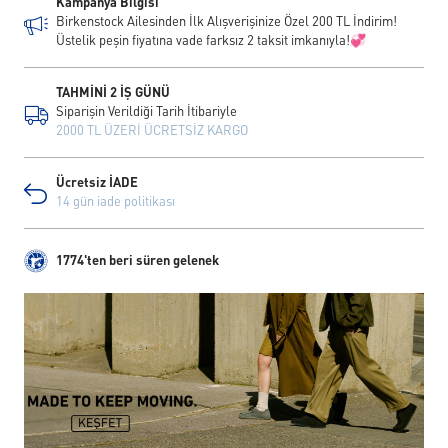
Kampanya Bilgisi
Birkenstock Ailesinden İlk Alışverişinize Özel 200 TL İndirim!
Üstelik peşin fiyatına vade farksız 2 taksit imkanıyla!💞
TAHMİNİ 2 İŞ GÜNÜ
Siparişin Verildiği Tarih İtibariyle
2000 TL ÜZERİ ÜCRETSİZ KARGO
Ücretsiz İADE
14 gün iade politikası
1774'ten beri süren gelenek