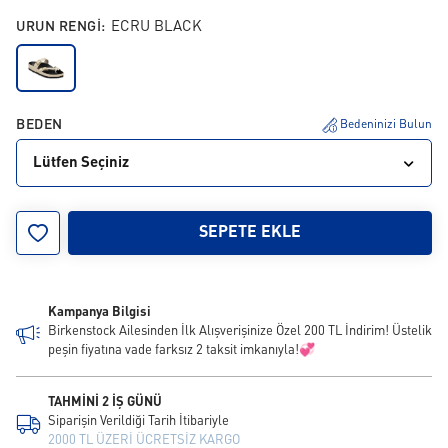
URUN RENGI:
ECRU BLACK
BEDEN
Bedeninizi Bulun
Lütfen Seçiniz
38
40
42
SEPETE EKLE
Kampanya Bilgisi
Birkenstock Ailesinden İlk Alışverişinize Özel 200 TL İndirim! Üstelik
peşin fiyatına vade farksız 2 taksit imkanıyla!💞
TAHMİNİ 2 İŞ GÜNÜ
Siparişin Verildiği Tarih İtibariyle
2000 TL ÜZERİ ÜCRETSİZ KARGO