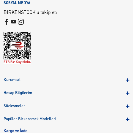
SOSYAL MEDYA
BIRKENSTOCK'u takip et:
Kurumsal
Hakkımızda
Hesap Bilgilerim
Kampanyalar
Üye Girişi
Birkenstock Group
Sözleşmeler
Sepetim
Mağazalar
KVKK
Sipariş Takibi
Popüler Birkenstock Modelleri
Kariyer
Çerezler
Adreslerim
Arizona
Kargo ve İade
Kargo ve İade