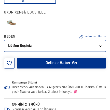
URUN RENGI:
EGGSHELL
BEDEN
Bedeninizi Bulun
Lütfen Seçiniz
35
36
37
38
39
40
41
42
43
Gelince Haber Ver
Kampanya Bilgisi
Birkenstock Ailesinden İlk Alışverişinize Özel 200 TL İndirim! Üstelik
peşin fiyatına vade farksız 2 taksit imkanıyla!💞
TAHMİNİ 2 İŞ GÜNÜ
Siparişin Verildiği Tarih İtibariyle