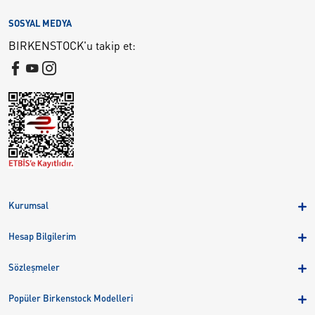
SOSYAL MEDYA
BIRKENSTOCK'u takip et:
Kurumsal
Hakkımızda
Hesap Bilgilerim
Kampanyalar
Üye Girişi
Birkenstock Group
Sözleşmeler
Sepetim
Mağazalar
KVKK
Sipariş Takibi
Popüler Birkenstock Modelleri
Kariyer
Çerezler