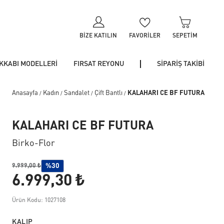
BIZE KATILIN
FAVORILER
SEPETIM
KKABI MODELLERİ
FIRSAT REYONU
SİPARİŞ TAKİBİ
Anasayfa
Kadın
Sandalet
Çift Bantlı
KALAHARI CE BF FUTURA
/
/
/
/
KALAHARI CE BF FUTURA
Birko-Flor
%30
9.999,00 ₺
6.999,30 ₺
Ürün Kodu: 1027108
KALIP