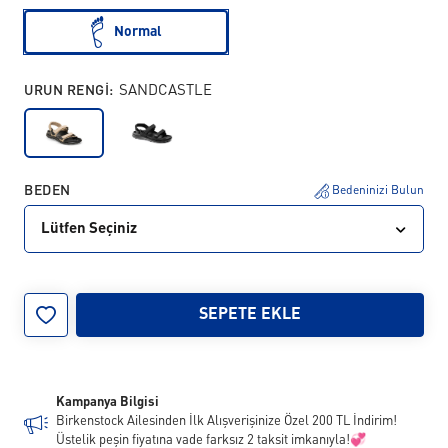
Normal
URUN RENGI:
SANDCASTLE
BEDEN
Bedeninizi Bulun
Lütfen Seçiniz
36
37
38
39
40
41
42
43
SEPETE EKLE
Kampanya Bilgisi
Birkenstock Ailesinden İlk Alışverişinize Özel 200 TL İndirim!
Üstelik peşin fiyatına vade farksız 2 taksit imkanıyla!💞