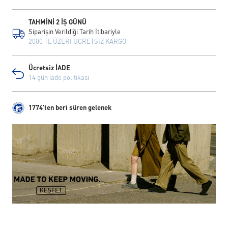
TAHMİNİ 2 İŞ GÜNÜ
Siparişin Verildiği Tarih İtibariyle
2000 TL ÜZERİ ÜCRETSİZ KARGO
Ücretsiz İADE
14 gün iade politikası
1774'ten beri süren gelenek