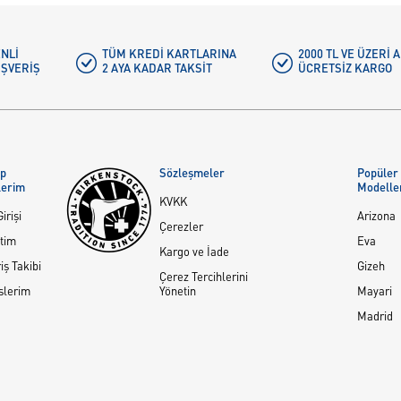
NLI
TÜM KREDI KARTLARINA
2000 TL VE ÜZERİ
IŞVERIŞ
2 AYA KADAR TAKSIT
ÜCRETSIZ KARGO
ap
Sözleşmeler
Popüler
lerim
Modelle
KVKK
irişi
Arizona
Çerezler
tim
Eva
Kargo ve İade
iş Takibi
Gizeh
Çerez Tercihlerini
slerim
Yönetin
Mayari
Madrid