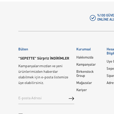
%100 GÜVE
ONLINE AL
Bülten
Kurumsal
Hes
Bilgi
Hakkımızda
"SEPETTE" Sürpriz İNDİRİMLER
Üye G
Kampanyalar
Kampanyalarımızdan ve yeni
Sepe
ürünlerimizden haberdar
Birkenstock
Group
Sipar
olabilmek için e-posta listemize
üye olabilirsiniz.
Mağazalar
Adre
Kariyer