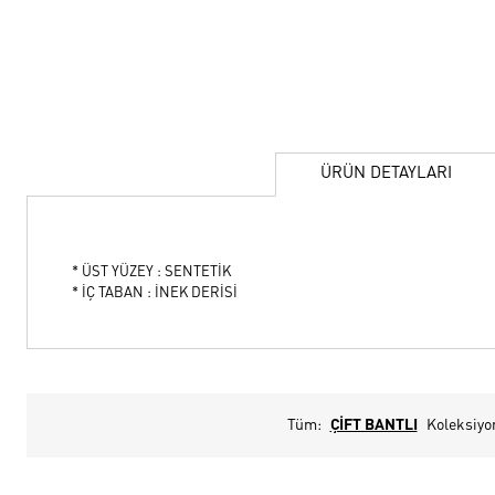
ÜRÜN DETAYLARI
* ÜST YÜZEY : SENTETİK
* İÇ TABAN : İNEK DERİSİ
Tüm:
ÇİFT BANTLI
Koleksiyo