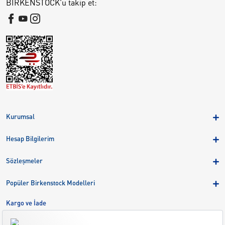
BIRKENSTOCK'u takip et:
Kurumsal
Hakkımızda
Hesap Bilgilerim
Kampanyalar
Üye Girişi
Birkenstock Group
Sözleşmeler
Sepetim
Mağazalar
KVKK
Sipariş Takibi
Popüler Birkenstock Modelleri
Kariyer
Çerezler
Adreslerim
Arizona
Kargo ve İade
Kargo ve İade
Eva
Çerez Tercihlerini Yönetin
Bize Ulaşın