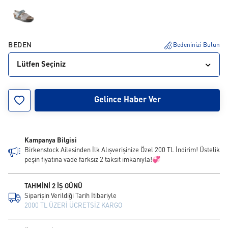
BEDEN
Bedeninizi Bulun
Lütfen Seçiniz
36
37
38
39
40
41
Gelince Haber Ver
Kampanya Bilgisi
Birkenstock Ailesinden İlk Alışverişinize Özel 200 TL İndirim! Üstelik
peşin fiyatına vade farksız 2 taksit imkanıyla!💞
TAHMİNİ 2 İŞ GÜNÜ
Siparişin Verildiği Tarih İtibariyle
2000 TL ÜZERİ ÜCRETSİZ KARGO