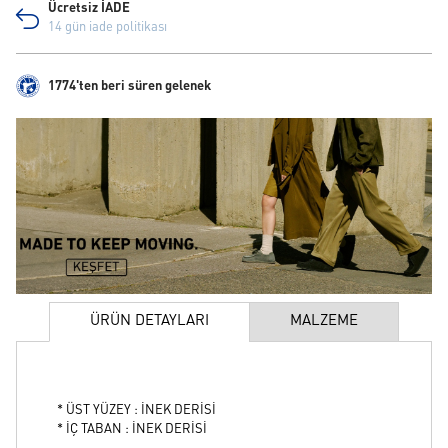
Ücretsiz İADE
14 gün iade politikası
1774'ten beri süren gelenek
ÜRÜN DETAYLARI
MALZEME
* ÜST YÜZEY : İNEK DERİSİ
* İÇ TABAN : İNEK DERİSİ