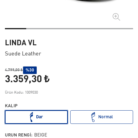
LINDA VL
Suede Leather
%30
4.799,00 ₺
3.359,30 ₺
Ürün Kodu: 1009030
KALIP
Dar
Normal
URUN RENGI:
BEIGE