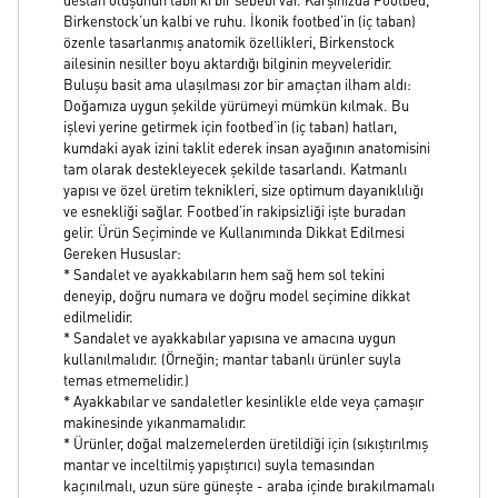
destan oluşunun tabii ki bir sebebi var. Karşınızda Footbed,
Birkenstock’un kalbi ve ruhu. İkonik footbed’in (iç taban)
özenle tasarlanmış anatomik özellikleri, Birkenstock
ailesinin nesiller boyu aktardığı bilginin meyveleridir.
Buluşu basit ama ulaşılması zor bir amaçtan ilham aldı:
Doğamıza uygun şekilde yürümeyi mümkün kılmak. Bu
işlevi yerine getirmek için footbed’in (iç taban) hatları,
kumdaki ayak izini taklit ederek insan ayağının anatomisini
tam olarak destekleyecek şekilde tasarlandı. Katmanlı
yapısı ve özel üretim teknikleri, size optimum dayanıklılığı
ve esnekliği sağlar. Footbed’in rakipsizliği işte buradan
gelir. Ürün Seçiminde ve Kullanımında Dikkat Edilmesi
Gereken Hususlar:
* Sandalet ve ayakkabıların hem sağ hem sol tekini
deneyip, doğru numara ve doğru model seçimine dikkat
edilmelidir.
* Sandalet ve ayakkabılar yapısına ve amacına uygun
kullanılmalıdır. (Örneğin; mantar tabanlı ürünler suyla
temas etmemelidir.)
* Ayakkabılar ve sandaletler kesinlikle elde veya çamaşır
makinesinde yıkanmamalıdır.
* Ürünler, doğal malzemelerden üretildiği için (sıkıştırılmış
mantar ve inceltilmiş yapıştırıcı) suyla temasından
kaçınılmalı, uzun süre güneşte - araba içinde bırakılmamalı