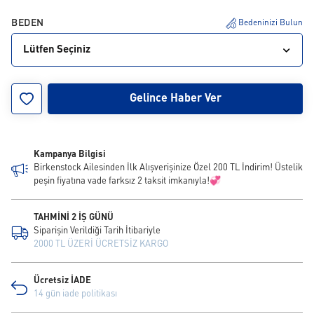
BEDEN
Bedeninizi Bulun
Lütfen Seçiniz
35
36
37
38
39
40
41
42
Gelince Haber Ver
Kampanya Bilgisi
Birkenstock Ailesinden İlk Alışverişinize Özel 200 TL İndirim! Üstelik
peşin fiyatına vade farksız 2 taksit imkanıyla!💞
TAHMİNİ 2 İŞ GÜNÜ
Siparişin Verildiği Tarih İtibariyle
2000 TL ÜZERİ ÜCRETSİZ KARGO
Ücretsiz İADE
14 gün iade politikası