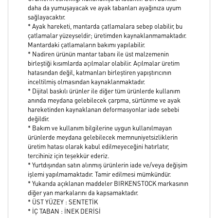
daha da yumuşayacak ve ayak tabanları ayağınıza uyum
sağlayacaktır.
* Ayak hareketi, mantarda çatlamalara sebep olabilir, bu
çatlamalar yüzeyseldir; üretimden kaynaklanmamaktadır.
Mantardaki çatlamaların bakımı yapılabilir.
* Nadiren ürünün mantar tabanı ile üst malzemenin
birleştiği kısımlarda açılmalar olabilir. Açılmalar üretim
hatasından değil, katmanları birleştiren yapıştırıcının
inceltilmiş olmasından kaynaklanmaktadır.
* Dijital baskılı ürünler ile diğer tüm ürünlerde kullanım
anında meydana gelebilecek çarpma, sürtünme ve ayak
hareketinden kaynaklanan deformasyonlar iade sebebi
değildir.
* Bakım ve kullanım bilgilerine uygun kullanılmayan
ürünlerde meydana gelebilecek memnuniyetsizliklerin
üretim hatası olarak kabul edilmeyeceğini hatırlatır,
tercihiniz için teşekkür ederiz.
* Yurtdışından satın alınmış ürünlerin iade ve/veya değişim
işlemi yapılmamaktadır. Tamir edilmesi mümkündür.
* Yukarıda açıklanan maddeler BIRKENSTOCK markasının
diğer yan markalarını da kapsamaktadır.
* ÜST YÜZEY : SENTETİK
* İÇ TABAN : İNEK DERİSİ