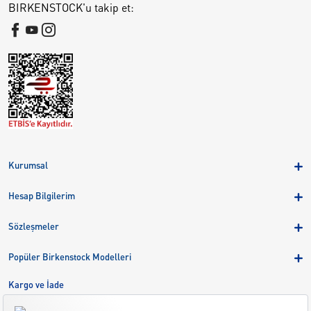
BIRKENSTOCK'u takip et:
Kurumsal
Hakkımızda
Hesap Bilgilerim
Kampanyalar
Üye Girişi
Birkenstock Group
Sözleşmeler
Sepetim
Mağazalar
KVKK
Sipariş Takibi
Popüler Birkenstock Modelleri
Kariyer
Çerezler
Adreslerim
Arizona
Kargo ve İade
Kargo ve İade
Eva
Çerez Tercihlerini Yönetin
Bize Ulaşın