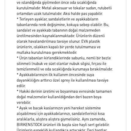
ve ıslandığında giyilmeden önce oda sıcaklığında
kurutulmalıdır. Metal aksesuar ve tokalar sudan, rutubetli
ortamdan uzak tutulmalıdır. Aksi halde pas yapabilir.
* Terleyen ayaklar, sandaletlerin ve ayakkabıların
tabanlarında renk değişimine, kokuya sebep olabilir. Bu,
sandalet ve ayakkabı tabanının doğal malzemeden
üretilmesinden kaynaklanmaktadır. Ürünlerin düzenli
olarak havalandırılması tavsiye olunur. EVA plastik
ürünlerin, ıslakken kapalı bir yerde tutulmaması ve
mutlaka kurutulması gerekmektedir.
* Ürün tabanları kirlendiklerinde sabunlu, nemli bir bezle
silinmeli (nubuk ve süet olanlar nubuk silgisi, fırçası ile
temizlenmeli) ve oda sıcaklığında kurumaya bırakılmalıdır.
* Ayakkabılarınızın ilk kullanım öncesinde suya
dayanıklılığını arttırıcı özel sprey ile kullanılması tavsiye
edilir.
* Hakiki derinin üretimi ve boyanması evresinde tamamen
doğal malzemeler kullanıldığından deri bazen boya
verebilir.
* Ayak ve bacak kaslarınızın yeni hareket sistemine
alışabilmesi için ayakkabılarınızı, sandaletlerinizi kısa
aralıklarla, alıştıra alıştıra giymelisiniz. Aynı zamanda,
BIRKENSTOCK ürünleri ilk başta size hayli sert gelebilir.
Ürünlerin esnekliği kullandıkça artacaktır. Deri bantlar