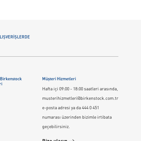
 ALIŞVERİŞLERDE
 Birkenstock
Müşteri Hizmetleri
ri
Hafta içi 09:00 - 18:00 saatleri arasında,
musterihizmetleri@birkenstock.com.tr
e-posta adresi ya da 444 0 451
numarası üzerinden bizimle irtibata
geçebilirsiniz.