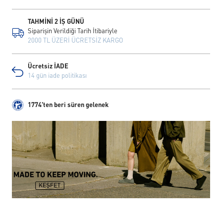
TAHMİNİ 2 İŞ GÜNÜ
Siparişin Verildiği Tarih İtibariyle
2000 TL ÜZERİ ÜCRETSİZ KARGO
Ücretsiz İADE
14 gün iade politikası
1774'ten beri süren gelenek