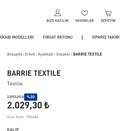
BIZE KATILIN
FAVORILER
SEPETIM
KKABI MODELLERİ
FIRSAT REYONU
SİPARİŞ TAKİBİ
Anasayfa
Erkek
Ayakkabı
Sneaker
BARRIE TEXTILE
/
/
/
/
BARRIE TEXTILE
Textile
%30
2.899,00 ₺
2.029,30 ₺
Ürün Kodu: 1004665
KALIP