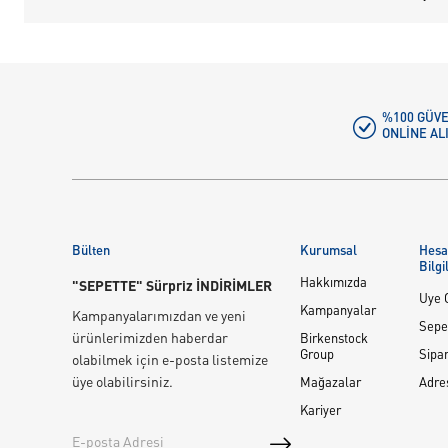
%100 GÜVE
ONLINE AL
Bülten
Kurumsal
Hes
Bilgi
Hakkımızda
"SEPETTE" Sürpriz İNDİRİMLER
Üye G
Kampanyalar
Kampanyalarımızdan ve yeni
Sepe
ürünlerimizden haberdar
Birkenstock
Group
Sipar
olabilmek için e-posta listemize
üye olabilirsiniz.
Mağazalar
Adre
Kariyer