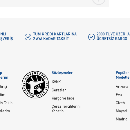
NLI
TÜM KREDI KARTLARINA
2000 TL VE ÜZERİ
IŞVERIŞ
2 AYA KADAR TAKSIT
ÜCRETSIZ KARGO
ap
Sözleşmeler
Popüler
lerim
Modelle
KVKK
irişi
Arizona
Çerezler
tim
Eva
Kargo ve İade
iş Takibi
Gizeh
Çerez Tercihlerini
slerim
Yönetin
Mayari
Madrid