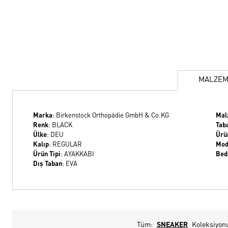
MALZE
Marka
: Birkenstock Orthopädie GmbH & Co.KG
Mal
Renk
: BLACK
Tab
Ülke
: DEU
Ürün
Kalıp
: REGULAR
Mod
Ürün Tipi
: AYAKKABI
Bed
Dış Taban
: EVA
Tüm:
SNEAKER
Koleksiyon