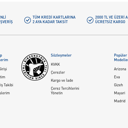
NLI
TÜM KREDI KARTLARINA
2000 TL VE ÜZERİ
IŞVERIŞ
2 AYA KADAR TAKSIT
ÜCRETSIZ KARGO
ap
Sözleşmeler
Popüler
lerim
Modelle
KVKK
irişi
Arizona
Çerezler
tim
Eva
Kargo ve İade
iş Takibi
Gizeh
Çerez Tercihlerini
slerim
Yönetin
Mayari
Madrid