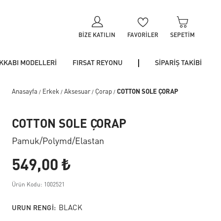
BIZE KATILIN
FAVORILER
SEPETIM
KKABI MODELLERİ
FIRSAT REYONU
SİPARİŞ TAKİBİ
Anasayfa
Erkek
Aksesuar
Çorap
COTTON SOLE ÇORAP
/
/
/
/
COTTON SOLE ÇORAP
Pamuk/polymd/elastan
549,00 ₺
Ürün Kodu: 1002521
URUN RENGI:
BLACK