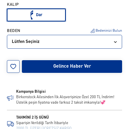
KALIP
Dar
BEDEN
Bedeninizi Bulun
Lütfen Seçiniz
39
42
45
Gelince Haber Ver
Kampanya Bilgisi
Birkenstock Ailesinden İlk Alışverişinize Özel 200 TL İndirim!
Üstelik peşin fiyatına vade farksız 2 taksit imkanıyla!💞
TAHMİNİ 2 İŞ GÜNÜ
Siparişin Verildiği Tarih İtibariyle
2000 TL ÜZERİ ÜCRETSİZ KARGO