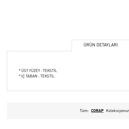
ÜRÜN DETAYLARI
* ÜST YÜZEY : TEKSTİL
* İÇ TABAN : TEKSTİL
Tüm:
ÇORAP
Koleksiyonu