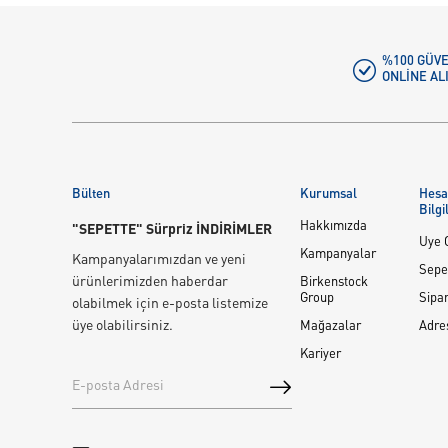
%100 GÜVE
ONLINE AL
Bülten
Kurumsal
Hes
Bilgi
Hakkımızda
"SEPETTE" Sürpriz İNDİRİMLER
Üye G
Kampanyalar
Kampanyalarımızdan ve yeni
Sepe
ürünlerimizden haberdar
Birkenstock
Group
Sipar
olabilmek için e-posta listemize
üye olabilirsiniz.
Mağazalar
Adre
Kariyer