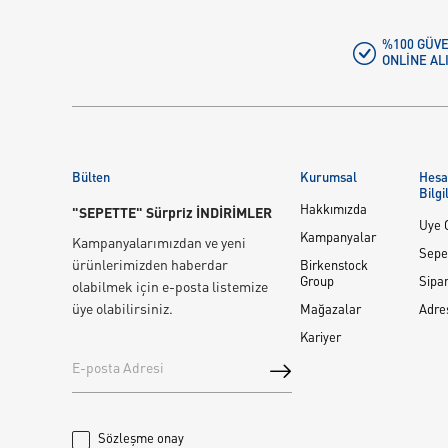
%100 GÜVE
ONLINE AL
Bülten
Kurumsal
Hes
Bilgi
Hakkımızda
"SEPETTE" Sürpriz İNDİRİMLER
Üye G
Kampanyalar
Kampanyalarımızdan ve yeni
Sepe
ürünlerimizden haberdar
Birkenstock
Group
Sipar
olabilmek için e-posta listemize
üye olabilirsiniz.
Mağazalar
Adre
Kariyer
Sözleşme onay