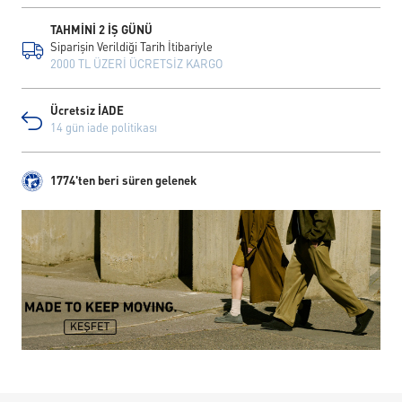
TAHMİNİ 2 İŞ GÜNÜ
Siparişin Verildiği Tarih İtibariyle
2000 TL ÜZERİ ÜCRETSİZ KARGO
Ücretsiz İADE
14 gün iade politikası
1774'ten beri süren gelenek