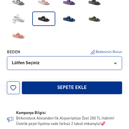
BEDEN
Bedeninizi Bulun
Lütfen Seçiniz
35
36
37
38
39
40
41
42
SEPETE EKLE
43
44
45
46
Kampanya Bilgisi
Birkenstock Ailesinden İlk Alışverişinize Özel 200 TL İndirim!
Üstelik peşin fiyatına vade farksız 2 taksit imkanıyla!💞