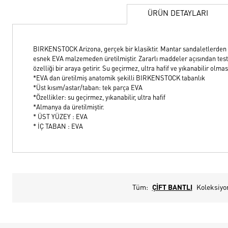
ÜRÜN DETAYLARI
BIRKENSTOCK Arizona, gerçek bir klasiktir. Mantar sandaletlerden e
esnek EVA malzemeden üretilmiştir. Zararlı maddeler açısından test
özelliği bir araya getirir. Su geçirmez, ultra hafif ve yıkanabilir olm
*EVA dan üretilmiş anatomik şekilli BIRKENSTOCK tabanlık
*Üst kısım/astar/taban: tek parça EVA
*Özellikler: su geçirmez, yıkanabilir, ultra hafif
*Almanya da üretilmiştir.
* ÜST YÜZEY : EVA
* İÇ TABAN : EVA
Tüm:
ÇİFT BANTLI
Koleksiyo