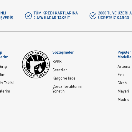
NLI
TÜM KREDI KARTLARINA
2000 TL VE ÜZERİ
IŞVERIŞ
2 AYA KADAR TAKSIT
ÜCRETSIZ KARGO
ap
Sözleşmeler
Popüler
lerim
Modelle
KVKK
irişi
Arizona
Çerezler
tim
Eva
Kargo ve İade
iş Takibi
Gizeh
Çerez Tercihlerini
slerim
Yönetin
Mayari
Madrid