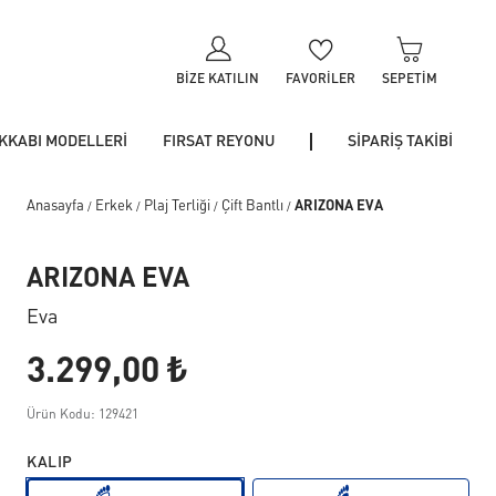
BIZE KATILIN
FAVORILER
SEPETIM
KKABI MODELLERİ
FIRSAT REYONU
SİPARİŞ TAKİBİ
Anasayfa
Erkek
Plaj Terliği
Çift Bantlı
ARIZONA EVA
/
/
/
/
ARIZONA EVA
Eva
3.299,00 ₺
Ürün Kodu: 129421
KALIP