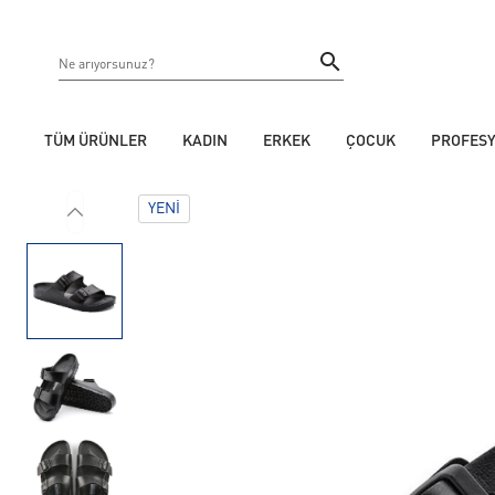
TÜM ÜRÜNLER
KADIN
ERKEK
ÇOCUK
PROFES
YENI