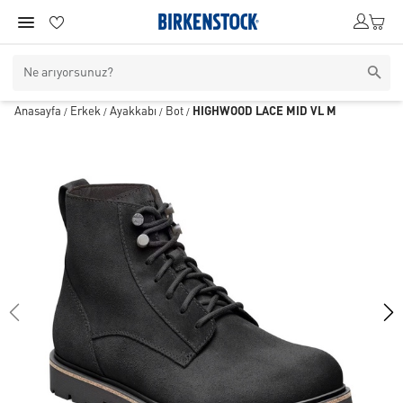
Anasayfa
Erkek
Ayakkabı
Bot
HIGHWOOD LACE MID VL M
/
/
/
/