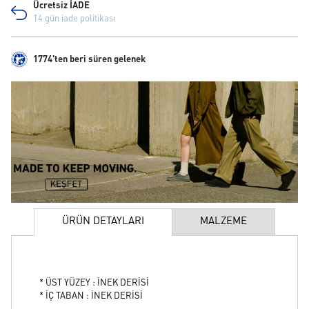
Ücretsiz İADE
14 gün iade politikası
1774'ten beri süren gelenek
ÜRÜN DETAYLARI
MALZEME
* ÜST YÜZEY : İNEK DERİSİ
* İÇ TABAN : İNEK DERİSİ