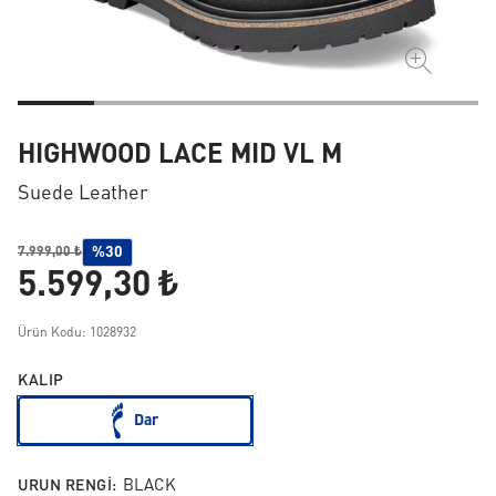
HIGHWOOD LACE MID VL M
Suede Leather
%30
7.999,00 ₺
5.599,30 ₺
Ürün Kodu: 1028932
KALIP
Dar
URUN RENGI:
BLACK