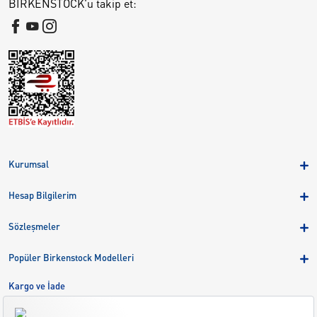
BIRKENSTOCK'u takip et:
Kurumsal
Hakkımızda
Hesap Bilgilerim
Kampanyalar
Üye Girişi
Birkenstock Group
Sözleşmeler
Sepetim
Mağazalar
KVKK
Sipariş Takibi
Popüler Birkenstock Modelleri
Kariyer
Çerezler
Adreslerim
Arizona
Kargo ve İade
Kargo ve İade
Eva
Çerez Tercihlerini Yönetin
Bize Ulaşın