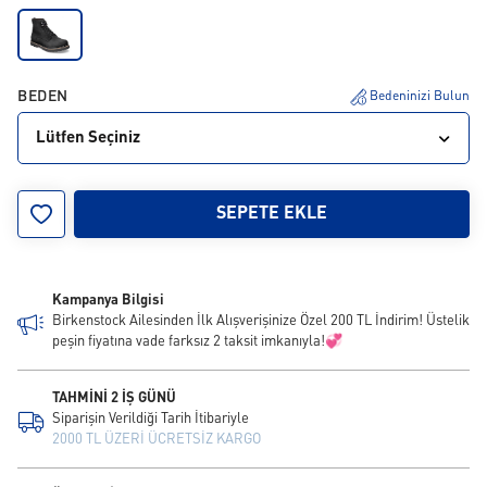
BEDEN
Bedeninizi Bulun
Lütfen Seçiniz
40
41
42
43
44
45
46
SEPETE EKLE
Kampanya Bilgisi
Birkenstock Ailesinden İlk Alışverişinize Özel 200 TL İndirim! Üstelik
peşin fiyatına vade farksız 2 taksit imkanıyla!💞
TAHMİNİ 2 İŞ GÜNÜ
Siparişin Verildiği Tarih İtibariyle
2000 TL ÜZERİ ÜCRETSİZ KARGO