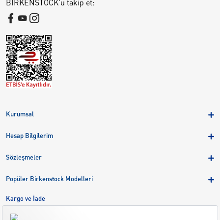
BIRKENSTOCK'u takip et:
Kurumsal
Hakkımızda
Hesap Bilgilerim
Kampanyalar
Üye Girişi
Birkenstock Group
Sözleşmeler
Sepetim
Mağazalar
KVKK
Sipariş Takibi
Popüler Birkenstock Modelleri
Kariyer
Çerezler
Adreslerim
Arizona
Kargo ve İade
Kargo ve İade
Eva
Çerez Tercihlerini Yönetin
Bize Ulaşın