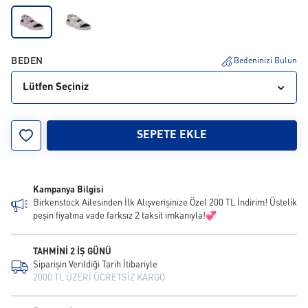
BEDEN
Bedeninizi Bulun
Lütfen Seçiniz
39
40
41
SEPETE EKLE
Kampanya Bilgisi
Birkenstock Ailesinden İlk Alışverişinize Özel 200 TL İndirim! Üstelik
peşin fiyatına vade farksız 2 taksit imkanıyla!💞
TAHMİNİ 2 İŞ GÜNÜ
Siparişin Verildiği Tarih İtibariyle
2000 TL ÜZERİ ÜCRETSİZ KARGO