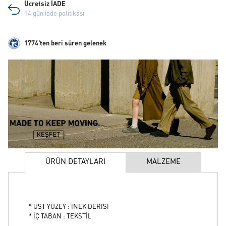
Ücretsiz İADE
14 gün iade politikası
1774'ten beri süren gelenek
ÜRÜN DETAYLARI
MALZEME
* ÜST YÜZEY : İNEK DERİSİ
* İÇ TABAN : TEKSTİL