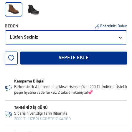
BEDEN
Bedeninizi Bulun
Lütfen Seçiniz
40
41
42
43
44
45
46
SEPETE EKLE
Kampanya Bilgisi
Birkenstock Ailesinden İlk Alışverişinize Özel 200 TL İndirim! Üstelik
peşin fiyatına vade farksız 2 taksit imkanıyla!💞
TAHMİNİ 2 İŞ GÜNÜ
Siparişin Verildiği Tarih İtibariyle
2000 TL ÜZERİ ÜCRETSİZ KARGO