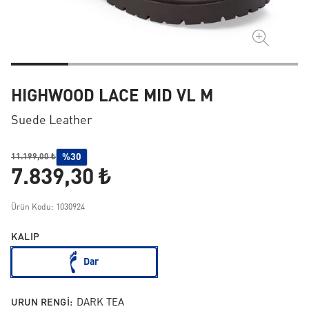
HIGHWOOD LACE MID VL M
Suede Leather
%30
11.199,00 ₺
7.839,30 ₺
Ürün Kodu: 1030924
KALIP
Dar
URUN RENGI:
DARK TEA