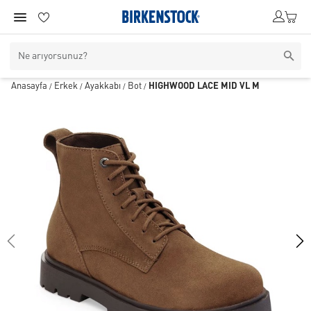
Anasayfa
Erkek
Ayakkabı
Bot
HIGHWOOD LACE MID VL M
/
/
/
/