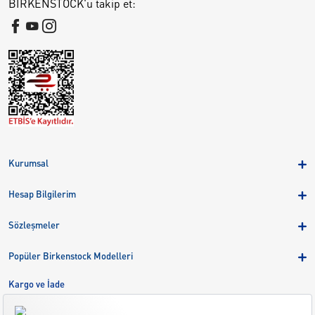
BIRKENSTOCK'u takip et:
Kurumsal
Hakkımızda
Hesap Bilgilerim
Kampanyalar
Üye Girişi
Birkenstock Group
Sözleşmeler
Sepetim
Mağazalar
KVKK
Sipariş Takibi
Popüler Birkenstock Modelleri
Kariyer
Çerezler
Adreslerim
Arizona
Kargo ve İade
Kargo ve İade
Eva
Çerez Tercihlerini Yönetin
Bize Ulaşın