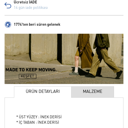
Ücretsiz İADE
14 gün iade politikası
1774'ten beri süren gelenek
ÜRÜN DETAYLARI
MALZEME
* ÜST YÜZEY : İNEK DERİSİ
* İÇ TABAN : İNEK DERİSİ