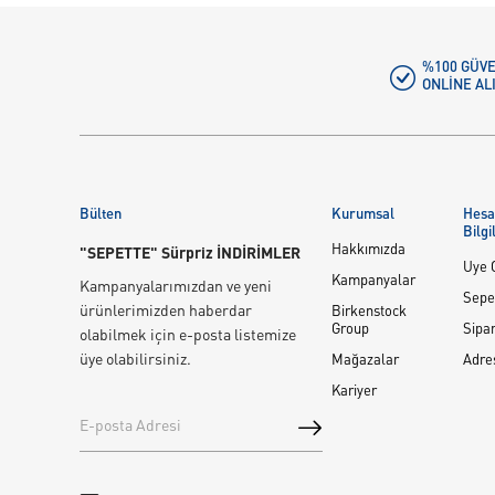
%100 GÜVE
ONLINE AL
Bülten
Kurumsal
Hes
Bilgi
Hakkımızda
"SEPETTE" Sürpriz İNDİRİMLER
Üye G
Kampanyalar
Kampanyalarımızdan ve yeni
Sepe
ürünlerimizden haberdar
Birkenstock
Group
Sipar
olabilmek için e-posta listemize
üye olabilirsiniz.
Mağazalar
Adre
Kariyer