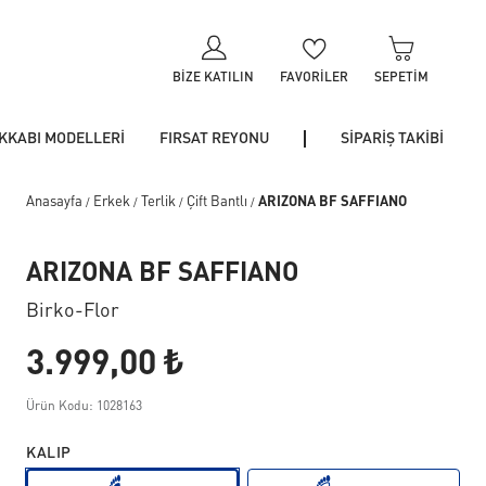
BIZE KATILIN
FAVORILER
SEPETIM
KKABI MODELLERİ
FIRSAT REYONU
SİPARİŞ TAKİBİ
Anasayfa
Erkek
Terlik
Çift Bantlı
ARIZONA BF SAFFIANO
/
/
/
/
ARIZONA BF SAFFIANO
Birko-Flor
3.999,00 ₺
Ürün Kodu: 1028163
KALIP