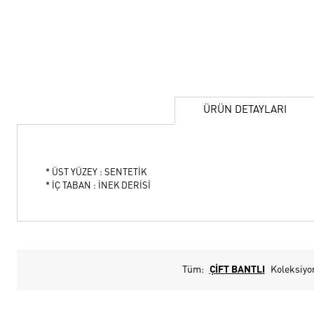
ÜRÜN DETAYLARI
* ÜST YÜZEY : SENTETİK
* İÇ TABAN : İNEK DERİSİ
Tüm:
ÇİFT BANTLI
Koleksiyo