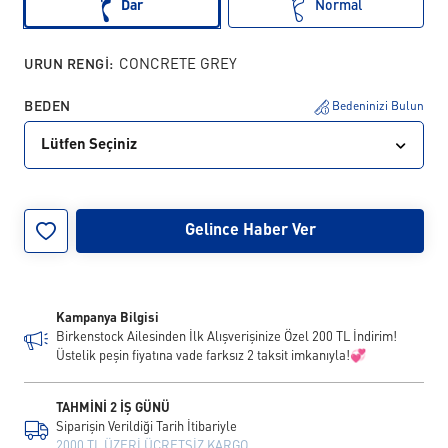
Dar
Normal
URUN RENGI:
CONCRETE GREY
BEDEN
Bedeninizi Bulun
Lütfen Seçiniz
39
40
41
42
43
44
45
46
Gelince Haber Ver
Kampanya Bilgisi
Birkenstock Ailesinden İlk Alışverişinize Özel 200 TL İndirim!
Üstelik peşin fiyatına vade farksız 2 taksit imkanıyla!💞
TAHMİNİ 2 İŞ GÜNÜ
Siparişin Verildiği Tarih İtibariyle
2000 TL ÜZERİ ÜCRETSİZ KARGO