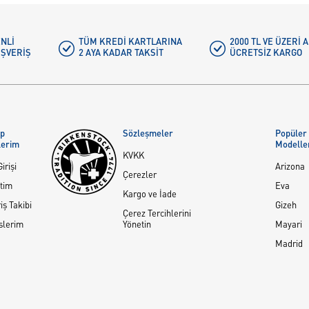
NLI
TÜM KREDI KARTLARINA
2000 TL VE ÜZERİ
IŞVERIŞ
2 AYA KADAR TAKSIT
ÜCRETSIZ KARGO
ap
Sözleşmeler
Popüler
lerim
Modelle
KVKK
irişi
Arizona
Çerezler
tim
Eva
Kargo ve İade
iş Takibi
Gizeh
Çerez Tercihlerini
slerim
Yönetin
Mayari
Madrid