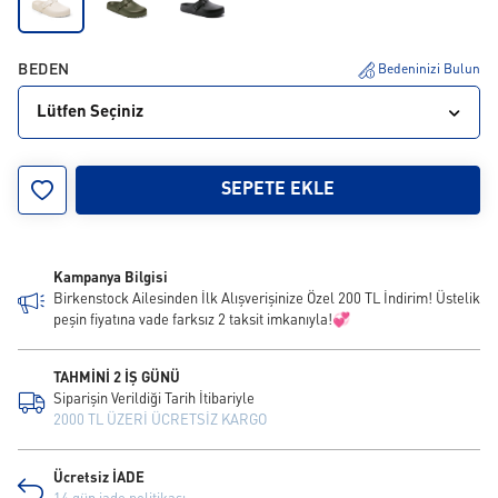
BEDEN
Bedeninizi Bulun
Lütfen Seçiniz
36
37
38
39
40
41
42
43
44
SEPETE EKLE
45
46
Kampanya Bilgisi
Birkenstock Ailesinden İlk Alışverişinize Özel 200 TL İndirim! Üstelik
peşin fiyatına vade farksız 2 taksit imkanıyla!💞
TAHMİNİ 2 İŞ GÜNÜ
Siparişin Verildiği Tarih İtibariyle
2000 TL ÜZERİ ÜCRETSİZ KARGO
Ücretsiz İADE