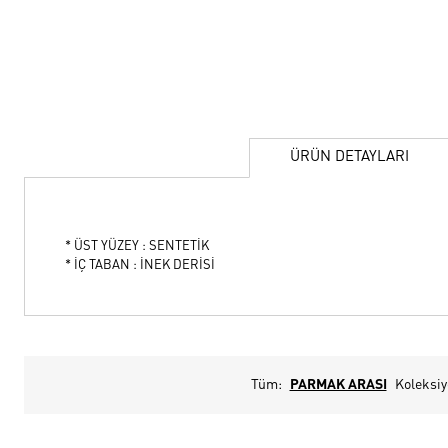
ÜRÜN DETAYLARI
* ÜST YÜZEY : SENTETİK
* İÇ TABAN : İNEK DERİSİ
Tüm:
PARMAK ARASI
Koleksi