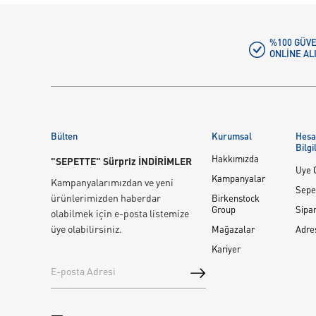
%100 GÜVE
ONLINE AL
Bülten
Kurumsal
Hes
Bilgi
Hakkımızda
"SEPETTE" Sürpriz İNDİRİMLER
Üye G
Kampanyalar
Kampanyalarımızdan ve yeni
Sepe
ürünlerimizden haberdar
Birkenstock
Group
Sipar
olabilmek için e-posta listemize
üye olabilirsiniz.
Mağazalar
Adre
Kariyer