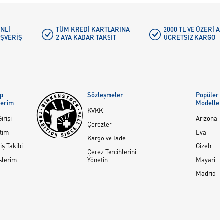
NLI
TÜM KREDI KARTLARINA
2000 TL VE ÜZERİ
IŞVERIŞ
2 AYA KADAR TAKSIT
ÜCRETSIZ KARGO
ap
Sözleşmeler
Popüler
lerim
Modelle
KVKK
irişi
Arizona
Çerezler
tim
Eva
Kargo ve İade
iş Takibi
Gizeh
Çerez Tercihlerini
slerim
Yönetin
Mayari
Madrid