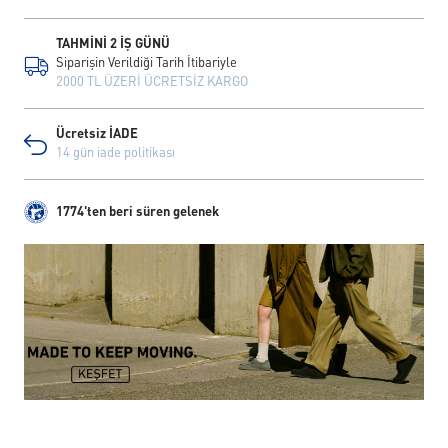
TAHMİNİ 2 İŞ GÜNÜ
Siparişin Verildiği Tarih İtibariyle
2000 TL ÜZERİ ÜCRETSİZ KARGO
Ücretsiz İADE
14 gün iade politikası
1774'ten beri süren gelenek