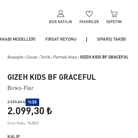
BIZE KATILIN
FAVORILER
SEPETIM
KKABI MODELLERİ
FIRSAT REYONU
SİPARİŞ TAKİBİ
Anasayfa
Çocuk
Terlik
Parmak Arası
GIZEH KIDS BF GRACEFUL
/
/
/
/
GIZEH KIDS BF GRACEFUL
Birko-Flor
%30
2.999,00 ₺
2.099,30 ₺
Ürün Kodu: 943823
KALIP