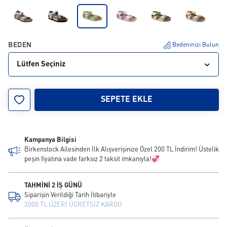
BEDEN
Bedeninizi Bulun
Lütfen Seçiniz
24
25
26
27
28
29
30
SEPETE EKLE
Kampanya Bilgisi
Birkenstock Ailesinden İlk Alışverişinize Özel 200 TL İndirim! Üstelik
peşin fiyatına vade farksız 2 taksit imkanıyla!💞
TAHMİNİ 2 İŞ GÜNÜ
Siparişin Verildiği Tarih İtibariyle
2000 TL ÜZERİ ÜCRETSİZ KARGO