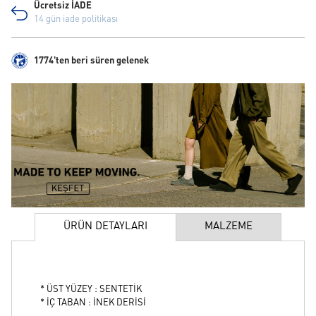
Ücretsiz İADE
14 gün iade politikası
1774'ten beri süren gelenek
ÜRÜN DETAYLARI
MALZEME
* ÜST YÜZEY : SENTETİK
* İÇ TABAN : İNEK DERİSİ