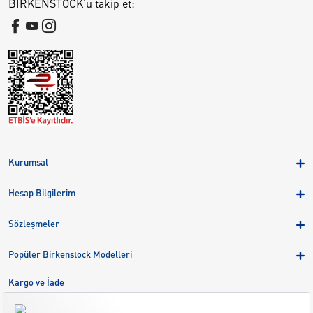
BIRKENSTOCK'u takip et:
Kurumsal
Hakkımızda
Hesap Bilgilerim
Kampanyalar
Üye Girişi
Birkenstock Group
Sözleşmeler
Sepetim
Mağazalar
KVKK
Sipariş Takibi
Popüler Birkenstock Modelleri
Kariyer
Çerezler
Adreslerim
Arizona
Kargo ve İade
Kargo ve İade
Eva
Çerez Tercihlerini Yönetin
Bize Ulaşın