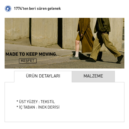
1774'ten beri süren gelenek
ÜRÜN DETAYLARI
MALZEME
* ÜST YÜZEY : TEKSTİL
* İÇ TABAN : İNEK DERİSİ