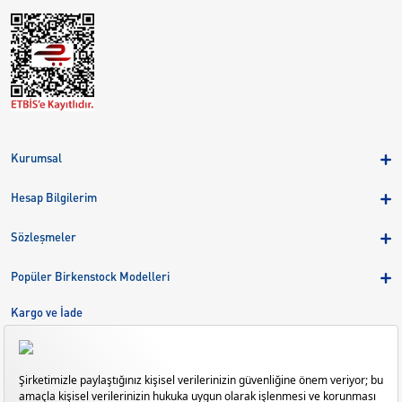
Kurumsal
Hakkımızda
Hesap Bilgilerim
Kampanyalar
Üye Girişi
Birkenstock Group
Sözleşmeler
Sepetim
Mağazalar
KVKK
Sipariş Takibi
Popüler Birkenstock Modelleri
Kariyer
Çerezler
Adreslerim
Arizona
Kargo ve İade
Kargo ve İade
Eva
Çerez Tercihlerini Yönetin
Bize Ulaşın
Gizeh
Mayari