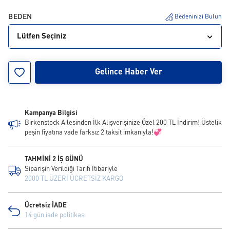
BEDEN
Bedeninizi Bulun
Lütfen Seçiniz
28
29
30
31
32
33
34
Gelince Haber Ver
Kampanya Bilgisi
Birkenstock Ailesinden İlk Alışverişinize Özel 200 TL İndirim! Üstelik
peşin fiyatına vade farksız 2 taksit imkanıyla!💞
TAHMİNİ 2 İŞ GÜNÜ
Siparişin Verildiği Tarih İtibariyle
2000 TL ÜZERİ ÜCRETSİZ KARGO
Ücretsiz İADE
14 gün iade politikası